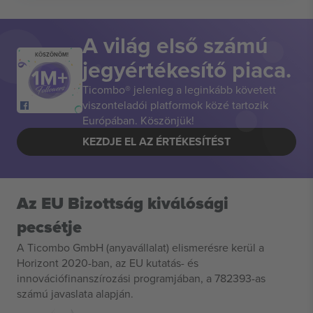
A világ első számú
KÖSZÖNÖM!
jegyértékesítő piaca.
Ticombo® jelenleg a leginkább követett
viszonteladói platformok közé tartozik
Európában. Köszönjük!
KEZDJE EL AZ ÉRTÉKESÍTÉST
Az EU Bizottság kiválósági
pecsétje
A Ticombo GmbH (anyavállalat) elismerésre kerül a
Horizont 2020-ban, az EU kutatás- és
innovációfinanszírozási programjában, a 782393-as
számú javaslata alapján.