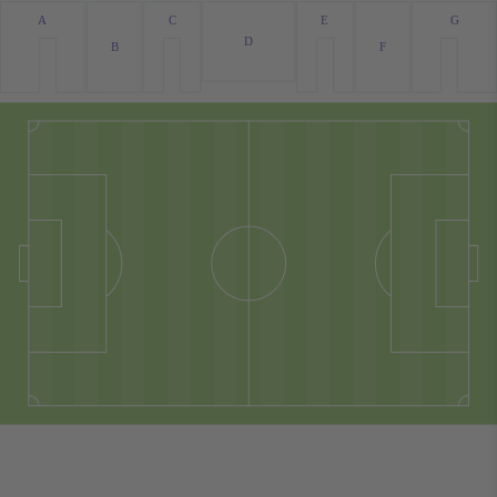
G
A
C
E
D
F
B