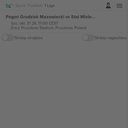
Belépés
Sport
Football
1 Liga
Pogoń Grodzisk Mazowiecki vs Stal Mielec 1 Liga jegyek
Szo, okt. 31 26, 17:00 CEST
Znicz Pruszkow Stadium,
Pruszków, Poland
Térkép elrejtése
Térkép ragasztása