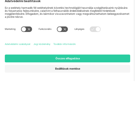
Rólunk
Vállalati szolgáltatások
Csapat
GYIK
TixProtect
Hogyan működik
Impresszum
Szállodák
Felhasználási feltételek
Világbajnokság központ
Partnerprogram
Lépjen kapcsolatba velünk
Irodák és támogatás