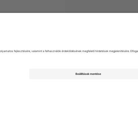
egyek
1 Liga
Jegyek