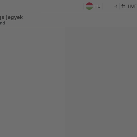
HU
+1
HUF
ga jegyek
and