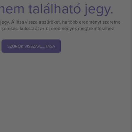
em található jegy.
jegy. Állítsa vissza a szűrőket, ha több eredményt szeretne
 új keresési kulcsszót az új eredmények megtekintéséhez
SZŰRŐK VISSZAÁLLÍTÁSA