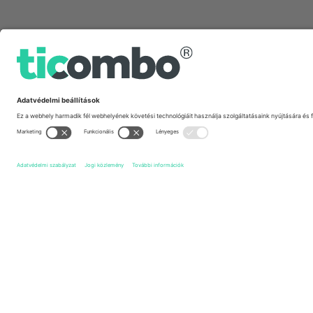
Gyors linkek
Polonia Bytom
Jegyek
Bruk-Bet Termalica Nieciecza
J