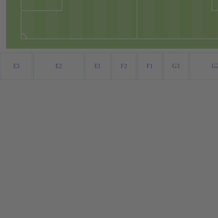
E3
E2
E1
F2
F1
G3
G