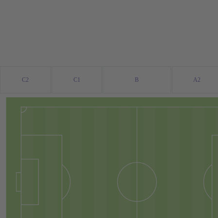
C2
C1
B
A2