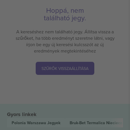
Hoppá, nem
található jegy.
A kereséshez nem található jegy. Állítsa vissza a
szűrőket, ha több eredményt szeretne látni, vagy
írjon be egy új keresési kulcsszót az új
eredmények megtekintéséhez
SZŰRŐK VISSZAÁLLÍTÁSA
Gyors linkek
Polonia Warszawa
Jegyek
Bruk-Bet Termalica Nieciecza
Je