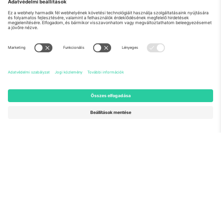
Rólunk
Vállalati szolgáltatások
Csapat
GYIK
TixProtect
Hogyan működik
Impresszum
Szállodák
Felhasználási feltételek
Világbajnokság központ
Partnerprogram
Lépjen kapcsolatba velünk
Irodák és támogatás