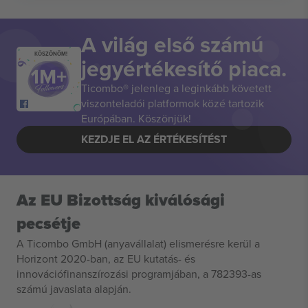
A világ első számú
KÖSZÖNÖM!
jegyértékesítő piaca.
Ticombo® jelenleg a leginkább követett
viszonteladói platformok közé tartozik
Európában. Köszönjük!
KEZDJE EL AZ ÉRTÉKESÍTÉST
Az EU Bizottság kiválósági
pecsétje
A Ticombo GmbH (anyavállalat) elismerésre kerül a
Horizont 2020-ban, az EU kutatás- és
innovációfinanszírozási programjában, a 782393-as
számú javaslata alapján.