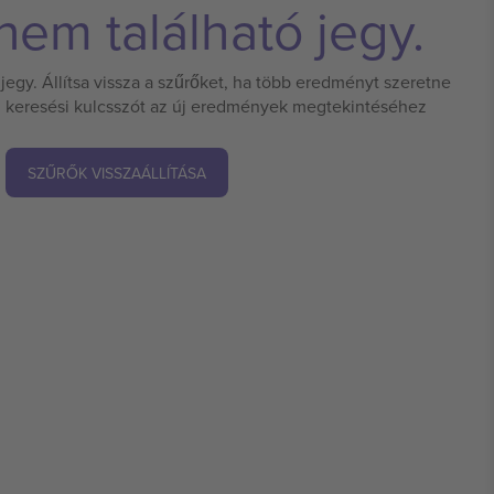
em található jegy.
jegy. Állítsa vissza a szűrőket, ha több eredményt szeretne
 új keresési kulcsszót az új eredmények megtekintéséhez
SZŰRŐK VISSZAÁLLÍTÁSA