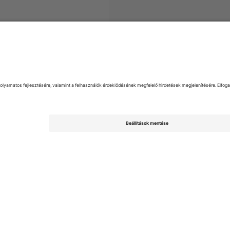
eague Two
Jegyek