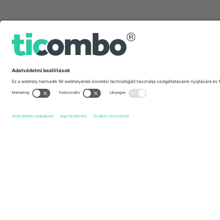
Gyors linkek
Port Vale FC
Jegyek
Gillingham FC
Jegyek
EFL L