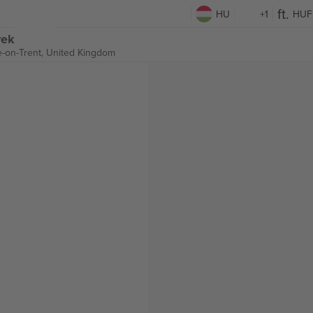
HU
+1
HUF
yek
e-on-Trent, United Kingdom