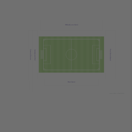
Willbutts Lane Stand
Pearl Street Stand
Covered Terrace
Sandy Lane End
Main Stand
© 2024 Ticombo. All rights reserved