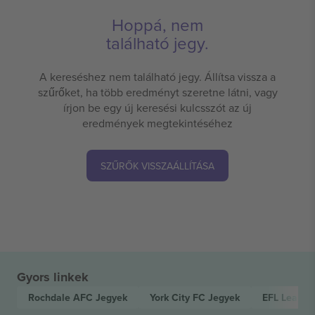
Hoppá, nem
található jegy.
A kereséshez nem található jegy. Állítsa vissza a
szűrőket, ha több eredményt szeretne látni, vagy
írjon be egy új keresési kulcsszót az új
eredmények megtekintéséhez
SZŰRŐK VISSZAÁLLÍTÁSA
Gyors linkek
Rochdale AFC
Jegyek
York City FC
Jegyek
EFL Leagu