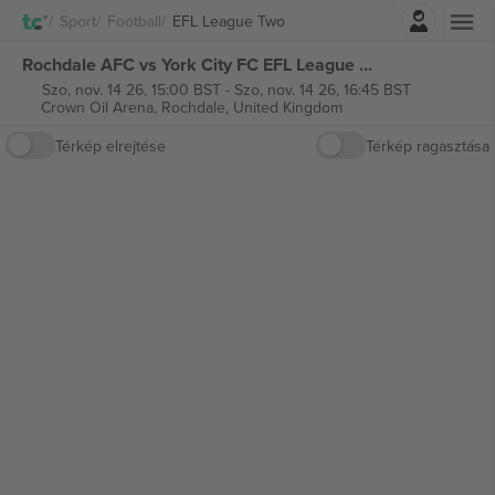
Belépés
Sport
Football
EFL League Two
Rochdale AFC vs York City FC EFL League Two jegyek
Szo, nov. 14 26, 15:00 BST
-
Szo, nov. 14 26, 16:45 BST
Crown Oil Arena,
Rochdale, United Kingdom
Térkép elrejtése
Térkép ragasztása