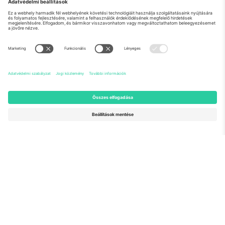
Rólunk
Vállalati szolgáltatások
Csapat
GYIK
TixProtect
Hogyan működik
Impresszum
Szállodák
Felhasználási feltételek
Világbajnokság központ
Partnerprogram
Lépjen kapcsolatba velünk
Irodák és támogatás