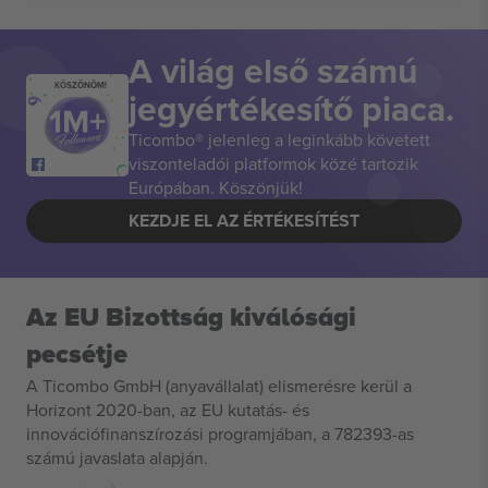
A világ első számú
KÖSZÖNÖM!
jegyértékesítő piaca.
Ticombo® jelenleg a leginkább követett
viszonteladói platformok közé tartozik
Európában. Köszönjük!
KEZDJE EL AZ ÉRTÉKESÍTÉST
Az EU Bizottság kiválósági
pecsétje
A Ticombo GmbH (anyavállalat) elismerésre kerül a
Horizont 2020-ban, az EU kutatás- és
innovációfinanszírozási programjában, a 782393-as
számú javaslata alapján.