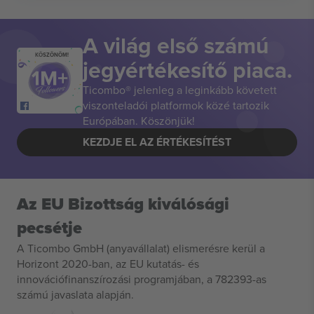
A világ első számú
KÖSZÖNÖM!
jegyértékesítő piaca.
Ticombo® jelenleg a leginkább követett
viszonteladói platformok közé tartozik
Európában. Köszönjük!
KEZDJE EL AZ ÉRTÉKESÍTÉST
Az EU Bizottság kiválósági
pecsétje
A Ticombo GmbH (anyavállalat) elismerésre kerül a
Horizont 2020-ban, az EU kutatás- és
innovációfinanszírozási programjában, a 782393-as
számú javaslata alapján.