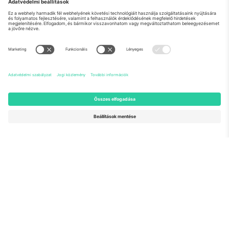
Rólunk
Vállalati szolgáltatások
Csapat
GYIK
TixProtect
Hogyan működik
Impresszum
Szállodák
Felhasználási feltételek
Világbajnokság központ
Partnerprogram
Lépjen kapcsolatba velünk
Irodák és támogatás