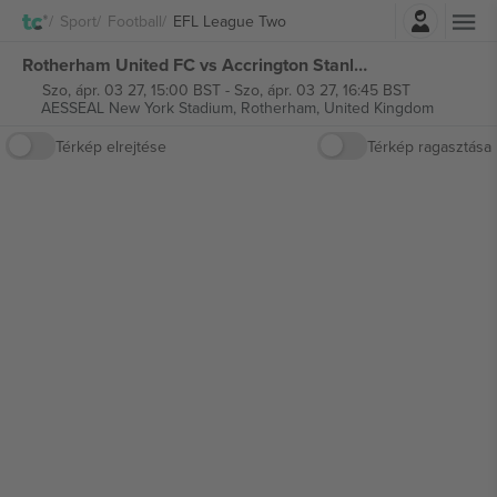
Belépés
Sport
Football
EFL League Two
Rotherham United FC vs Accrington Stanley FC EFL League Two jegyek
Szo, ápr. 03 27, 15:00 BST
-
Szo, ápr. 03 27, 16:45 BST
AESSEAL New York Stadium,
Rotherham, United Kingdom
Térkép elrejtése
Térkép ragasztása