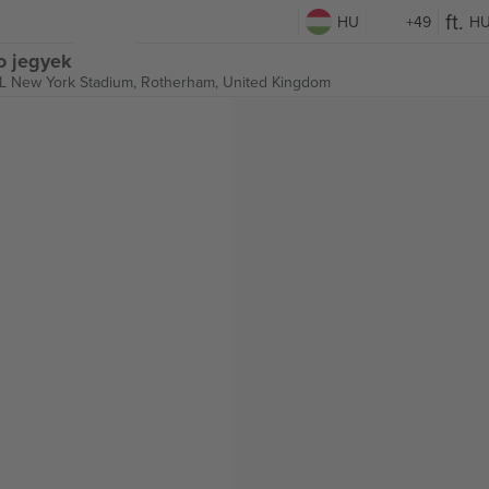
HU
+49
H
o jegyek
 New York Stadium,
Rotherham, United Kingdom