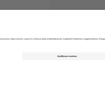
FL League Two
Jegyek