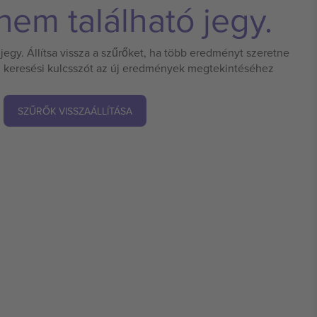
em található jegy.
jegy. Állítsa vissza a szűrőket, ha több eredményt szeretne
 új keresési kulcsszót az új eredmények megtekintéséhez
SZŰRŐK VISSZAÁLLÍTÁSA