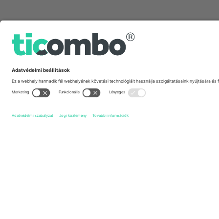
Gyors linkek
Rotherham United FC
Jegyek
Walsall FC
Jegyek
E