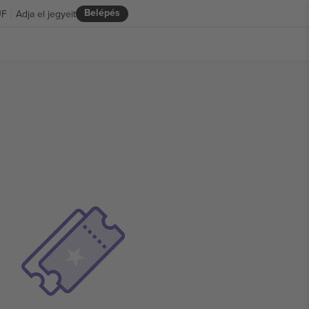
Belépés
UF
Adja el jegyeit