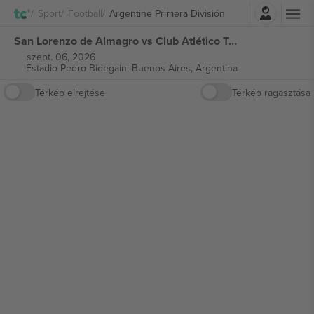
Belépés
Sport
Football
Argentine Primera División
San Lorenzo de Almagro vs Club Atlético Talleres Argentine Primera División jegyek
szept. 06, 2026
Estadio Pedro Bidegain,
Buenos Aires, Argentina
Térkép elrejtése
Térkép ragasztása