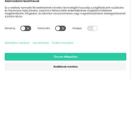
Rólunk
Vállalati szolgáltatások
Csapat
GYIK
TixProtect
Hogyan működik
Impresszum
Szállodák
Felhasználási feltételek
Világbajnokság központ
Partnerprogram
Lépjen kapcsolatba velünk
Irodák és támogatás