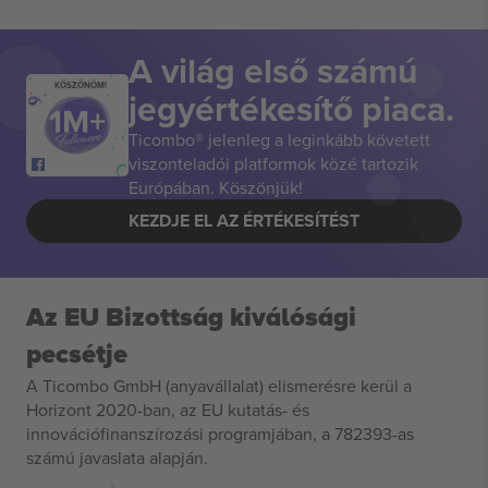
A világ első számú
KÖSZÖNÖM!
jegyértékesítő piaca.
Ticombo® jelenleg a leginkább követett
viszonteladói platformok közé tartozik
Európában. Köszönjük!
KEZDJE EL AZ ÉRTÉKESÍTÉST
Az EU Bizottság kiválósági
pecsétje
A Ticombo GmbH (anyavállalat) elismerésre kerül a
Horizont 2020-ban, az EU kutatás- és
innovációfinanszírozási programjában, a 782393-as
számú javaslata alapján.