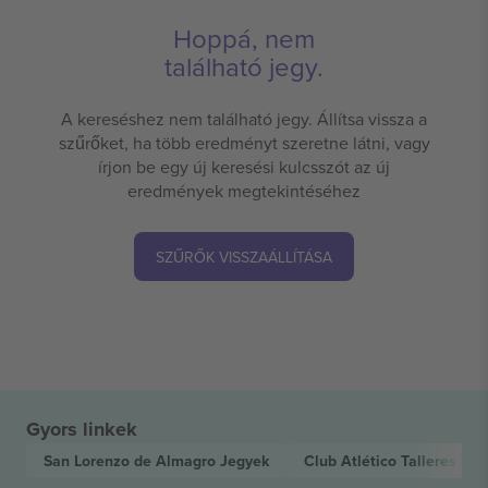
Hoppá, nem
található jegy.
A kereséshez nem található jegy. Állítsa vissza a
szűrőket, ha több eredményt szeretne látni, vagy
írjon be egy új keresési kulcsszót az új
eredmények megtekintéséhez
SZŰRŐK VISSZAÁLLÍTÁSA
Gyors linkek
San Lorenzo de Almagro
Jegyek
Club Atlético Talleres
Jeg