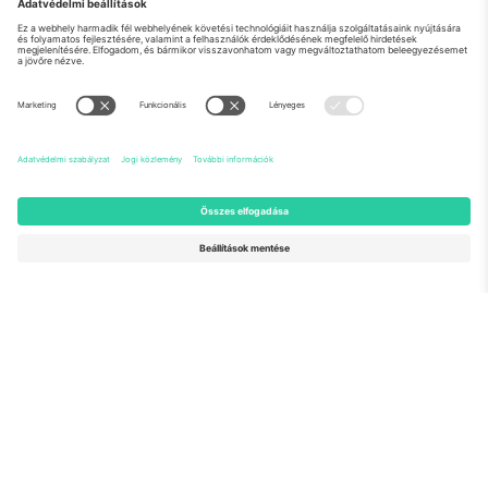
Rólunk
Vállalati szolgáltatások
Csapat
GYIK
TixProtect
Hogyan működik
Impresszum
Szállodák
Felhasználási feltételek
Világbajnokság központ
Partnerprogram
Lépjen kapcsolatba velünk
Irodák és támogatás