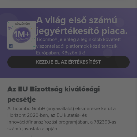
A világ első számú
KÖSZÖNÖM!
jegyértékesítő piaca.
Ticombo® jelenleg a leginkább követett
viszonteladói platformok közé tartozik
Európában. Köszönjük!
KEZDJE EL AZ ÉRTÉKESÍTÉST
Az EU Bizottság kiválósági
pecsétje
A Ticombo GmbH (anyavállalat) elismerésre kerül a
Horizont 2020-ban, az EU kutatás- és
innovációfinanszírozási programjában, a 782393-as
számú javaslata alapján.