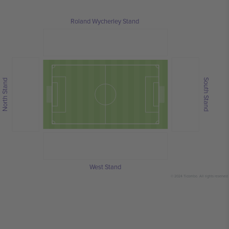
Roland Wycherley Stand
South Stand
North Stand
West Stand
© 2024 Ticombo. All rights reserved