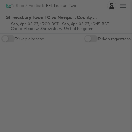
Belépés
Sport
Football
EFL League Two
Shrewsbury Town FC vs Newport County AFC EFL League Two jegyek
Szo, ápr. 03 27, 15:00 BST
-
Szo, ápr. 03 27, 16:45 BST
Croud Meadow,
Shrewsbury, United Kingdom
Térkép elrejtése
Térkép ragasztása