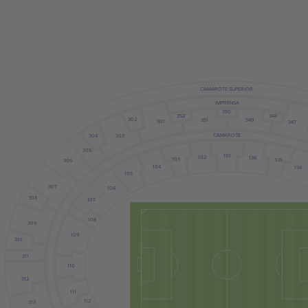
CAMAROTE SUPERIOR
IMPRENSA
350
352
348
302
351
349
301
347
CAMAROTE
303
304
305
101
102
136
103
135
306
104
134
105
307
106
308
107
108
309
109
310
311
110
312
111
112
313