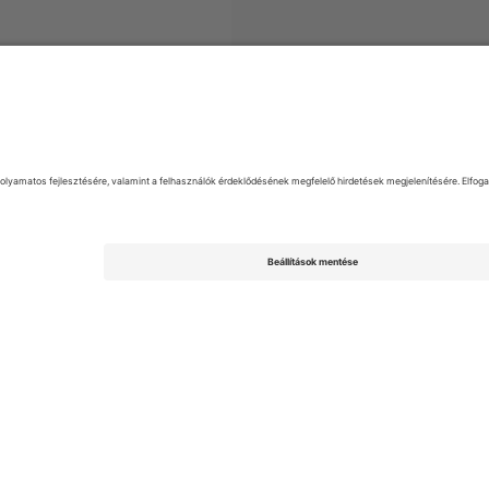
egyek
Campeonato Brasileiro Série A
Jegyek