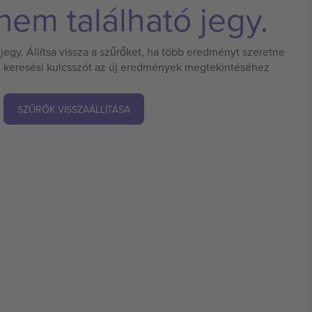
em található jegy.
jegy. Állítsa vissza a szűrőket, ha több eredményt szeretne
 új keresési kulcsszót az új eredmények megtekintéséhez
SZŰRŐK VISSZAÁLLÍTÁSA