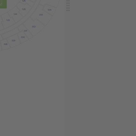
126
125
334
124
333
123
332
331
330
329
328