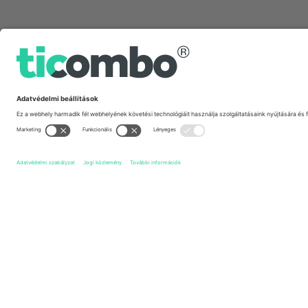
Gyors linkek
Sport Club Internacional
Jegyek
Red Bull Bragantino
J