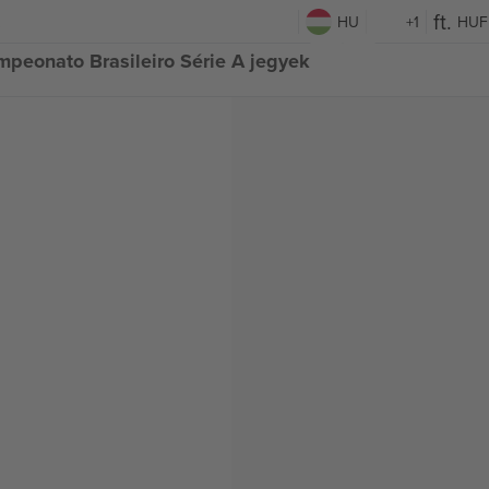
HU
+1
HUF
mpeonato Brasileiro Série A jegyek