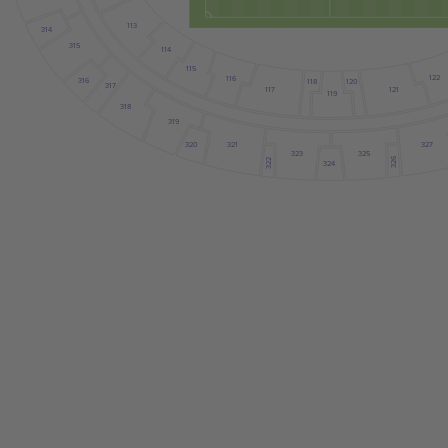
113
314
315
114
115
122
116
316
120
118
317
121
117
119
318
319
321
327
320
325
323
326
322
324