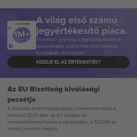
A világ első számú
KÖSZÖNÖM!
jegyértékesítő piaca.
Ticombo® jelenleg a leginkább követett
viszonteladói platformok közé tartozik
Európában. Köszönjük!
KEZDJE EL AZ ÉRTÉKESÍTÉST
Az EU Bizottság kiválósági
pecsétje
A Ticombo GmbH (anyavállalat) elismerésre kerül a
Horizont 2020-ban, az EU kutatás- és
innovációfinanszírozási programjában, a 782393-as
számú javaslata alapján.