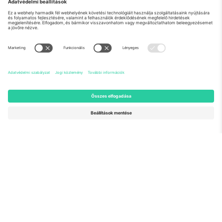
Rólunk
Vállalati szolgáltatások
Csapat
GYIK
TixProtect
Hogyan működik
Impresszum
Szállodák
Felhasználási feltételek
Világbajnokság központ
Partnerprogram
Lépjen kapcsolatba velünk
Irodák és támogatás