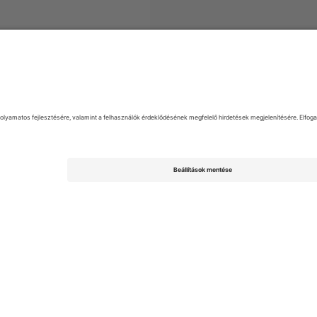
mpionship
Jegyek