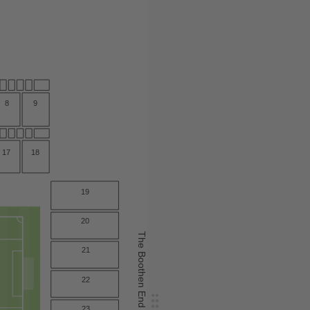
9
8
17
18
19
20
The Boothen End
21
22
23