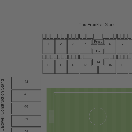
The Franklyn Stand
Press
1
2
4
3
6
7
Dir
14
10
1
1
12
13
15
16
he Caldwell Construction Stand
42
41
40
39
38