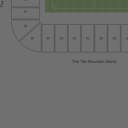
37
36
34
32
31
30
2
35
33
29
The
T
ile Mountain Stand