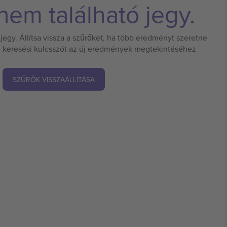
em található jegy.
jegy. Állítsa vissza a szűrőket, ha több eredményt szeretne
 új keresési kulcsszót az új eredmények megtekintéséhez
SZŰRŐK VISSZAÁLLÍTÁSA