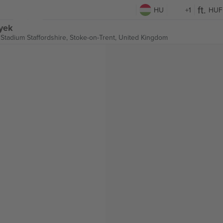
HU
+1
HUF
gyek
Stadium Staffordshire,
Stoke-on-Trent, United Kingdom