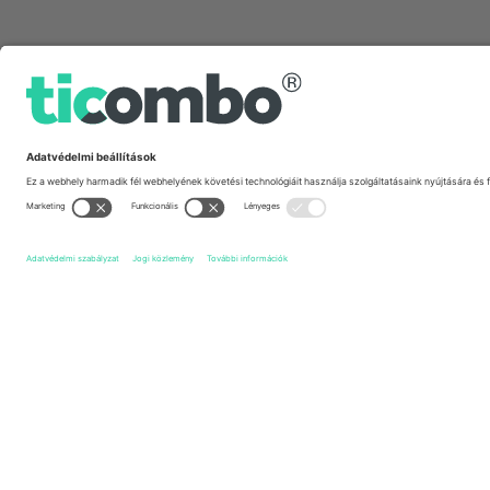
Gyors linkek
Stoke City FC
Jegyek
Millwall FC
Jegyek
EFL Cha