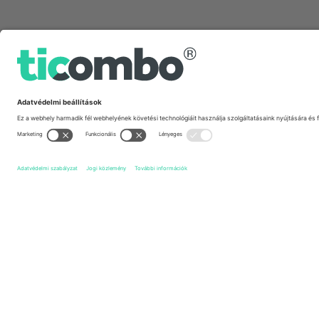
Gyors linkek
Stoke City FC
Jegyek
Queens Park Rangers FC
Jegye