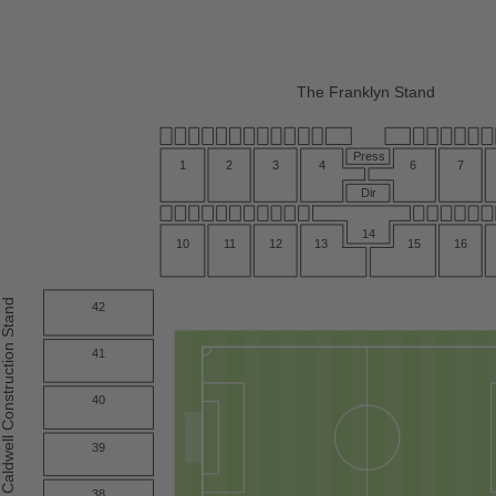
The Franklyn Stand
Press
1
2
4
3
6
7
Dir
14
10
1
1
12
13
15
16
he Caldwell Construction Stand
42
41
40
39
38