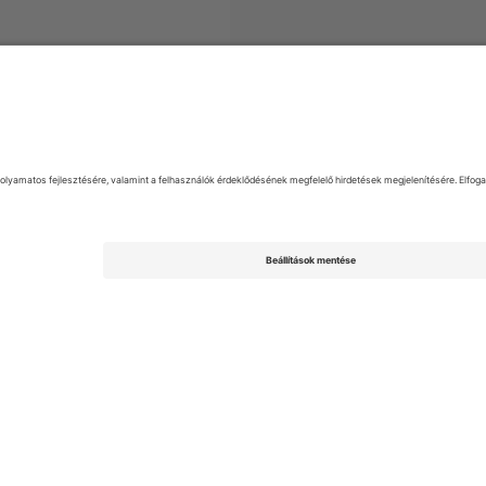
k
EFL Championship
Jegyek