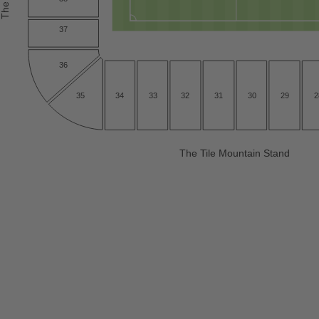
37
36
34
32
31
30
2
35
33
29
The
T
ile Mountain Stand