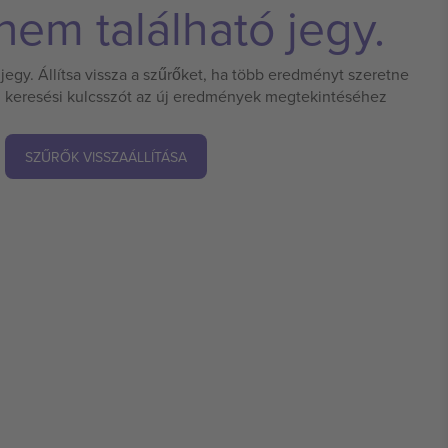
em található jegy.
jegy. Állítsa vissza a szűrőket, ha több eredményt szeretne
 új keresési kulcsszót az új eredmények megtekintéséhez
SZŰRŐK VISSZAÁLLÍTÁSA