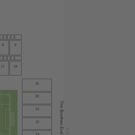
9
8
17
18
19
20
The Boothen End
21
22
23