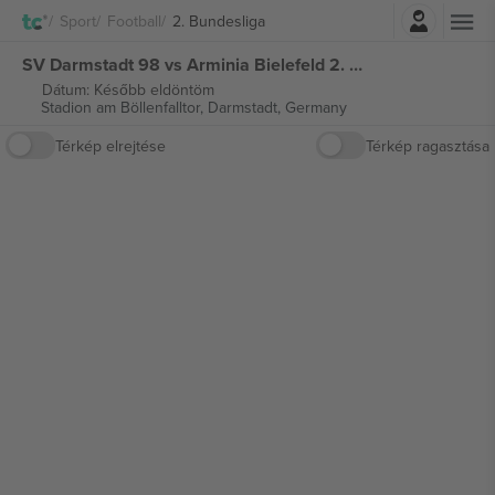
Belépés
Sport
Football
2. Bundesliga
SV Darmstadt 98 vs Arminia Bielefeld 2. Bundesliga jegyek
Dátum: Később eldöntöm
Stadion am Böllenfalltor,
Darmstadt, Germany
Térkép elrejtése
Térkép ragasztása