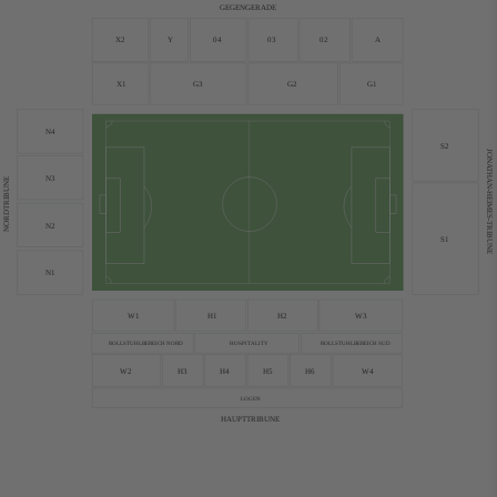
GEGENGERADE
X2
Y
04
03
02
A
X1
G3
G2
G1
N4
S2
JONATHAN-HEIMES-TRIBUNE
N3
NORDTRIBUNE
N2
S1
N1
W1
H1
H2
W3
ROLLSTUHLBEREICH NORD
ROLLSTUHLBEREICH SUD
HOSPITALITY
W2
H3
H4
H5
H6
W4
LOGEN
HAUPTTRIBUNE