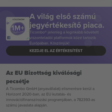
A világ első számú
KÖSZÖNÖM!
jegyértékesítő piaca.
Ticombo® jelenleg a leginkább követett
viszonteladói platformok közé tartozik
Európában. Köszönjük!
KEZDJE EL AZ ÉRTÉKESÍTÉST
Az EU Bizottság kiválósági
pecsétje
A Ticombo GmbH (anyavállalat) elismerésre kerül a
Horizont 2020-ban, az EU kutatás- és
innovációfinanszírozási programjában, a 782393-as
számú javaslata alapján.