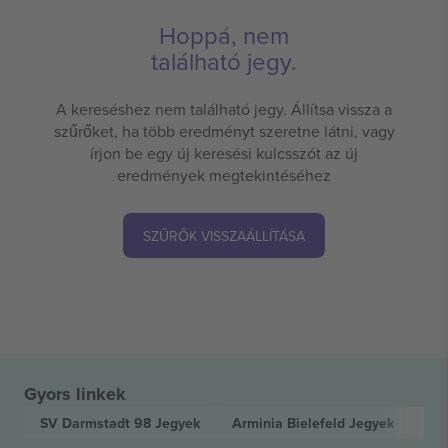
Hoppá, nem
található jegy.
A kereséshez nem található jegy. Állítsa vissza a
szűrőket, ha több eredményt szeretne látni, vagy
írjon be egy új keresési kulcsszót az új
eredmények megtekintéséhez
SZŰRŐK VISSZAÁLLÍTÁSA
Gyors linkek
SV Darmstadt 98
Jegyek
Arminia Bielefeld
Jegyek
2. 