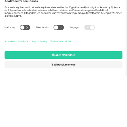
Rólunk
Vállalati szolgáltatások
Csapat
GYIK
TixProtect
Hogyan működik
Impresszum
Szállodák
Felhasználási feltételek
Világbajnokság központ
Partnerprogram
Lépjen kapcsolatba velünk
Irodák és támogatás