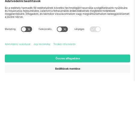
Rólunk
Vállalati szolgáltatások
Csapat
GYIK
TixProtect
Hogyan működik
Impresszum
Szállodák
Felhasználási feltételek
Világbajnokság központ
Partnerprogram
Lépjen kapcsolatba velünk
Irodák és támogatás