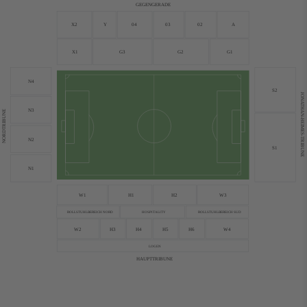
GEGENGERADE
X2
Y
04
03
02
A
X1
G3
G2
G1
N4
S2
JONATHAN-HEIMES-TRIBUNE
N3
NORDTRIBUNE
N2
S1
N1
W1
H1
H2
W3
ROLLSTUHLBEREICH NORD
ROLLSTUHLBEREICH SUD
HOSPITALITY
W2
H3
H4
H5
H6
W4
LOGEN
HAUPTTRIBUNE