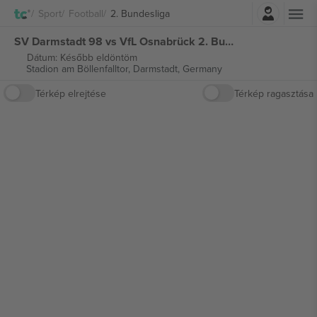
Belépés
Sport
Football
2. Bundesliga
SV Darmstadt 98 vs VfL Osnabrück 2. Bundesliga jegyek
Dátum: Később eldöntöm
Stadion am Böllenfalltor,
Darmstadt, Germany
Térkép elrejtése
Térkép ragasztása