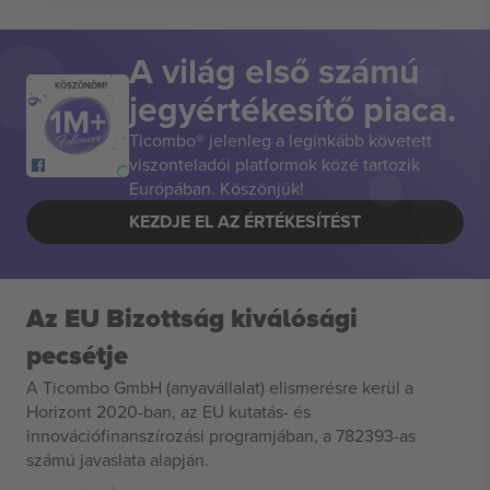
A világ első számú
KÖSZÖNÖM!
jegyértékesítő piaca.
Ticombo® jelenleg a leginkább követett
viszonteladói platformok közé tartozik
Európában. Köszönjük!
KEZDJE EL AZ ÉRTÉKESÍTÉST
Az EU Bizottság kiválósági
pecsétje
A Ticombo GmbH (anyavállalat) elismerésre kerül a
Horizont 2020-ban, az EU kutatás- és
innovációfinanszírozási programjában, a 782393-as
számú javaslata alapján.