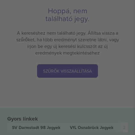
Hoppá, nem
található jegy.
A kereséshez nem található jegy. Állítsa vissza a
szűrőket, ha több eredményt szeretne látni, vagy
írjon be egy új keresési kulcsszót az új
eredmények megtekintéséhez
SZŰRŐK VISSZAÁLLÍTÁSA
Gyors linkek
SV Darmstadt 98
Jegyek
VfL Osnabrück
Jegyek
2. Bu