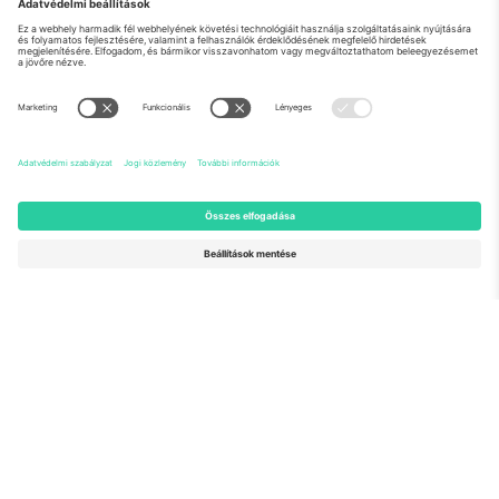
Rólunk
Vállalati szolgáltatások
Csapat
GYIK
TixProtect
Hogyan működik
Impresszum
Szállodák
Felhasználási feltételek
Világbajnokság központ
Partnerprogram
Lépjen kapcsolatba velünk
Irodák és támogatás