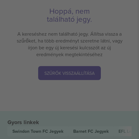
Hoppá, nem
található jegy.
A kereséshez nem található jegy. Állítsa vissza a
szűrőket, ha több eredményt szeretne látni, vagy
írjon be egy új keresési kulcsszót az új
eredmények megtekintéséhez
SZŰRŐK VISSZAÁLLÍTÁSA
Gyors linkek
Swindon Town FC
Jegyek
Barnet FC
Jegyek
EFL Leag