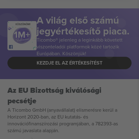
A világ első számú
KÖSZÖNÖM!
jegyértékesítő piaca.
Ticombo® jelenleg a leginkább követett
viszonteladói platformok közé tartozik
Európában. Köszönjük!
KEZDJE EL AZ ÉRTÉKESÍTÉST
Az EU Bizottság kiválósági
pecsétje
A Ticombo GmbH (anyavállalat) elismerésre kerül a
Horizont 2020-ban, az EU kutatás- és
innovációfinanszírozási programjában, a 782393-as
számú javaslata alapján.