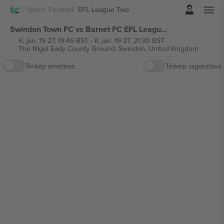
Belépés
Sport
Football
EFL League Two
Swindon Town FC vs Barnet FC EFL League Two jegyek
K, jan. 19 27, 19:45 BST
-
K, jan. 19 27, 21:30 BST
The Nigel Eady County Ground,
Swindon, United Kingdom
Térkép elrejtése
Térkép ragasztása