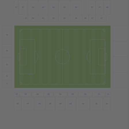
A1
A6
A2
A4
A7
A7
A1
A5
A3
A8
A4
A1
A2
A6
A7
A3
A5
A7
A6
T5
T4
T3
T2
T1
D7
D6
D4
D3
D1
D5
D2
D1
D7
D7
D6
D4
D1
D7
D5
D3
D2
D1