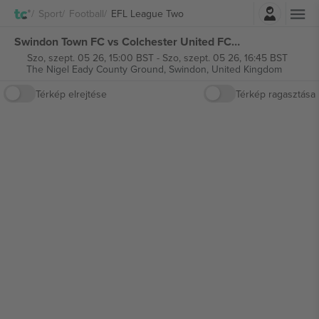
Belépés
Sport
Football
EFL League Two
Swindon Town FC vs Colchester United FC EFL League Two jegyek
Szo, szept. 05 26, 15:00 BST
-
Szo, szept. 05 26, 16:45 BST
The Nigel Eady County Ground,
Swindon, United Kingdom
Térkép elrejtése
Térkép ragasztása