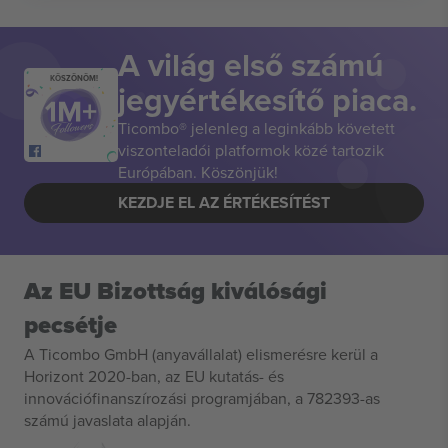
A világ első számú
KÖSZÖNÖM!
jegyértékesítő piaca.
Ticombo® jelenleg a leginkább követett
viszonteladói platformok közé tartozik
Európában. Köszönjük!
KEZDJE EL AZ ÉRTÉKESÍTÉST
Az EU Bizottság kiválósági
pecsétje
A Ticombo GmbH (anyavállalat) elismerésre kerül a
Horizont 2020-ban, az EU kutatás- és
innovációfinanszírozási programjában, a 782393-as
számú javaslata alapján.