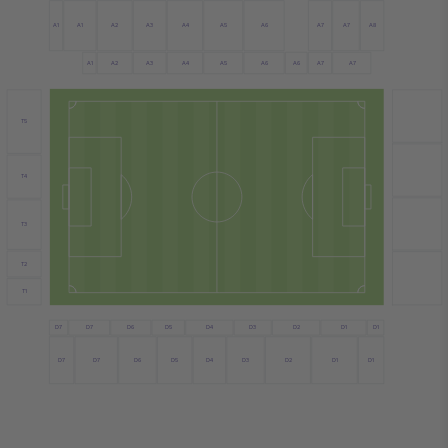
A1
A6
A2
A4
A7
A7
A1
A5
A3
A8
A4
A1
A2
A6
A7
A3
A5
A7
A6
T5
T4
T3
T2
T1
D7
D6
D4
D3
D1
D5
D2
D1
D7
D7
D6
D4
D1
D7
D5
D3
D2
D1