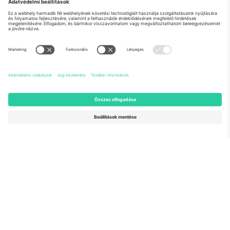
Rólunk
Vállalati szolgáltatások
Csapat
GYIK
TixProtect
Hogyan működik
Impresszum
Szállodák
Felhasználási feltételek
Világbajnokság központ
Partnerprogram
Lépjen kapcsolatba velünk
Irodák és támogatás