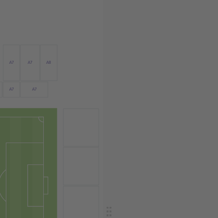
A7
A7
A8
A7
A7