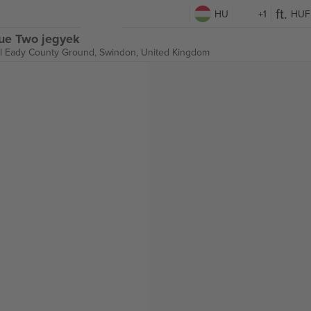
HU
+1
HUF
ue Two jegyek
l Eady County Ground,
Swindon, United Kingdom