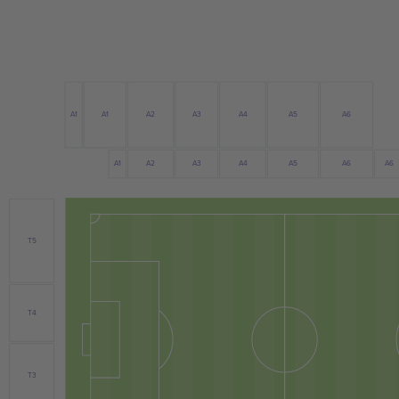
A1
A6
A2
A4
A1
A5
A3
A4
A1
A2
A6
A3
A5
A6
T5
T4
T3