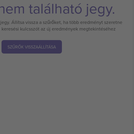
em található jegy.
jegy. Állítsa vissza a szűrőket, ha több eredményt szeretne
 új keresési kulcsszót az új eredmények megtekintéséhez
SZŰRŐK VISSZAÁLLÍTÁSA