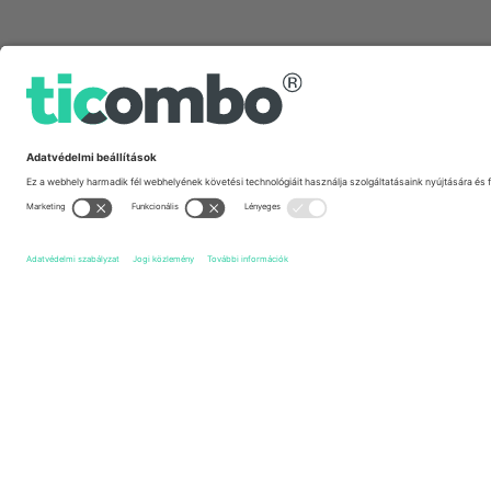
Gyors linkek
Swindon Town FC
Jegyek
Crewe Alexandra FC
Jegyek