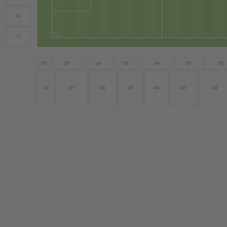
T2
T1
D7
D6
D4
D3
D7
D5
D2
D7
D6
D4
D3
D7
D5
D2