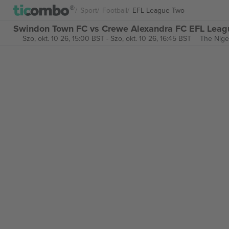
Sport
Football
EFL League Two
Swindon Town FC vs Crewe Alexandra FC EFL Leag
Szo, okt. 10 26, 15:00 BST
-
Szo, okt. 10 26, 16:45 BST
The Nige