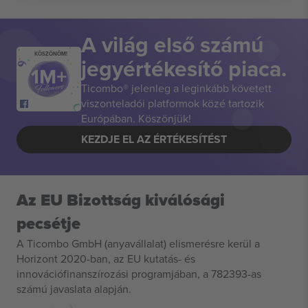
A világ első számú
KÖSZÖNÖM!
jegyértékesítő piaca.
Ticombo® jelenleg a leginkább követett
viszonteladói platformok közé tartozik
Európában. Köszönjük!
KEZDJE EL AZ ÉRTÉKESÍTÉST
Az EU Bizottság kiválósági
pecsétje
A Ticombo GmbH (anyavállalat) elismerésre kerül a
Horizont 2020-ban, az EU kutatás- és
innovációfinanszírozási programjában, a 782393-as
számú javaslata alapján.