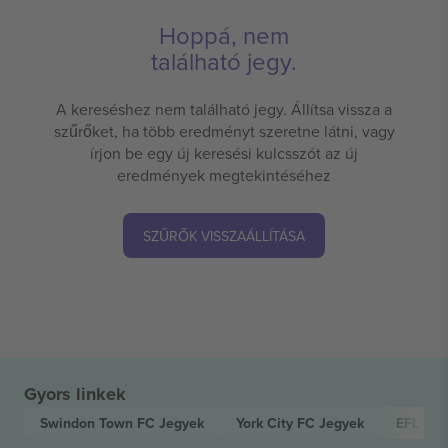
Hoppá, nem
található jegy.
A kereséshez nem található jegy. Állítsa vissza a
szűrőket, ha több eredményt szeretne látni, vagy
írjon be egy új keresési kulcsszót az új
eredmények megtekintéséhez
SZŰRŐK VISSZAÁLLÍTÁSA
Gyors linkek
Swindon Town FC
Jegyek
York City FC
Jegyek
EFL Le