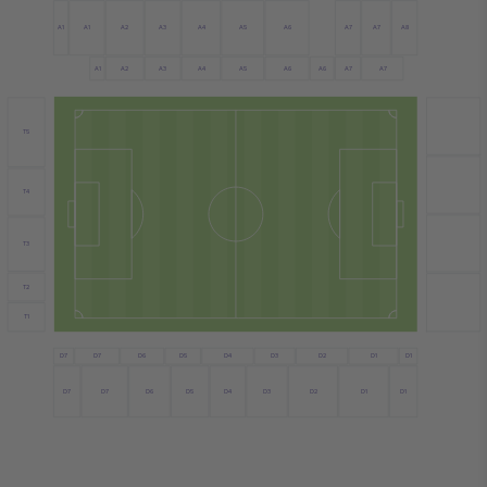
A1
A6
A2
A4
A7
A7
A1
A5
A3
A8
A4
A1
A2
A6
A7
A3
A5
A7
A6
T5
T4
T3
T2
T1
D7
D6
D4
D3
D1
D5
D2
D1
D7
D7
D6
D4
D1
D7
D5
D3
D2
D1