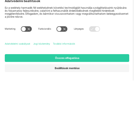
Rólunk
Vállalati szolgáltatások
Csapat
GYIK
TixProtect
Hogyan működik
Impresszum
Szállodák
Felhasználási feltételek
Világbajnokság központ
Partnerprogram
Lépjen kapcsolatba velünk
Irodák és támogatás