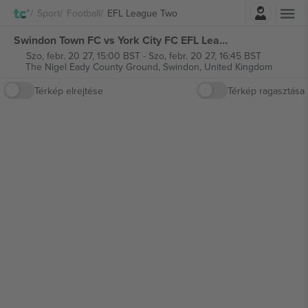
Belépés
Sport
Football
EFL League Two
Swindon Town FC vs York City FC EFL League Two jegyek
Szo, febr. 20 27, 15:00 BST
-
Szo, febr. 20 27, 16:45 BST
The Nigel Eady County Ground,
Swindon, United Kingdom
Térkép elrejtése
Térkép ragasztása