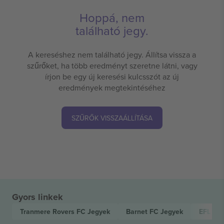
Hoppá, nem
található jegy.
A kereséshez nem található jegy. Állítsa vissza a
szűrőket, ha több eredményt szeretne látni, vagy
írjon be egy új keresési kulcsszót az új
eredmények megtekintéséhez
SZŰRŐK VISSZAÁLLÍTÁSA
Gyors linkek
Tranmere Rovers FC
Jegyek
Barnet FC
Jegyek
EFL Le