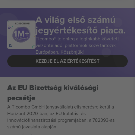
A világ első számú
KÖSZÖNÖM!
jegyértékesítő piaca.
Ticombo® jelenleg a leginkább követett
viszonteladói platformok közé tartozik
Európában. Köszönjük!
KEZDJE EL AZ ÉRTÉKESÍTÉST
Az EU Bizottság kiválósági
pecsétje
A Ticombo GmbH (anyavállalat) elismerésre kerül a
Horizont 2020-ban, az EU kutatás- és
innovációfinanszírozási programjában, a 782393-as
számú javaslata alapján.