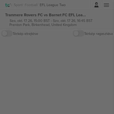
Belépés
Sport
Football
EFL League Two
Tranmere Rovers FC vs Barnet FC EFL League Two jegyek
Szo, okt. 17 26, 15:00 BST
-
Szo, okt. 17 26, 16:45 BST
Prenton Park,
Birkenhead, United Kingdom
Térkép elrejtése
Térkép ragasztása