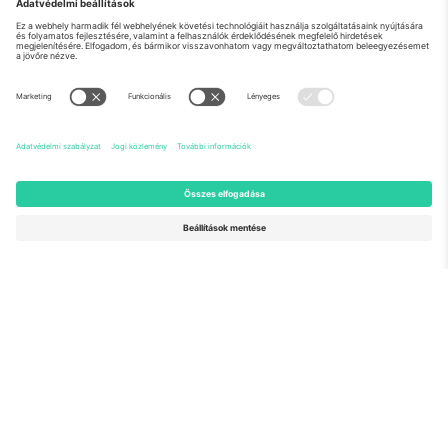
Rólunk
Vállalati szolgáltatások
Csapat
GYIK
TixProtect
Hogyan működik
Impresszum
Szállodák
Felhasználási feltételek
Világbajnokság központ
Partnerprogram
Lépjen kapcsolatba velünk
Irodák és támogatás