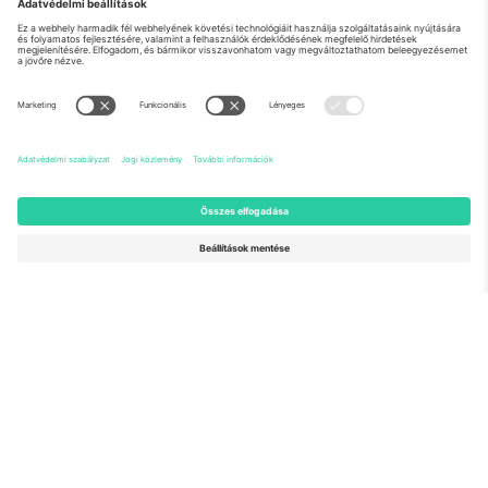
Rólunk
Vállalati szolgáltatások
Csapat
GYIK
TixProtect
Hogyan működik
Impresszum
Szállodák
Felhasználási feltételek
Világbajnokság központ
Partnerprogram
Lépjen kapcsolatba velünk
Irodák és támogatás