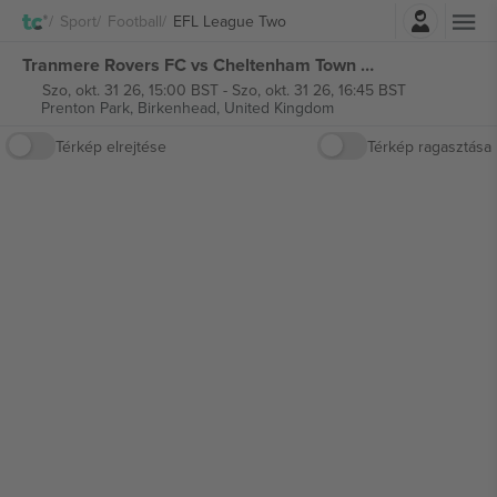
Belépés
Sport
Football
EFL League Two
Tranmere Rovers FC vs Cheltenham Town FC EFL League Two jegyek
Szo, okt. 31 26, 15:00 BST
-
Szo, okt. 31 26, 16:45 BST
Prenton Park,
Birkenhead, United Kingdom
Térkép elrejtése
Térkép ragasztása