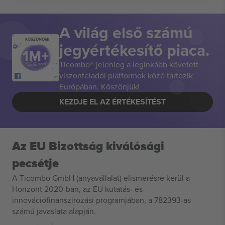
A világ első számú
KÖSZÖNÖM!
jegyértékesítő piaca.
Ticombo® jelenleg a leginkább követett
viszonteladói platformok közé tartozik
Európában. Köszönjük!
KEZDJE EL AZ ÉRTÉKESÍTÉST
Az EU Bizottság kiválósági
pecsétje
A Ticombo GmbH (anyavállalat) elismerésre kerül a
Horizont 2020-ban, az EU kutatás- és
innovációfinanszírozási programjában, a 782393-as
számú javaslata alapján.