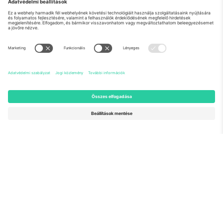
Rólunk
Vállalati szolgáltatások
Csapat
GYIK
TixProtect
Hogyan működik
Impresszum
Szállodák
Felhasználási feltételek
Világbajnokság központ
Partnerprogram
Lépjen kapcsolatba velünk
Irodák és támogatás