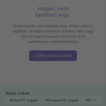
Hoppá, nem
található jegy.
A kereséshez nem található jegy. Állítsa vissza a
szűrőket, ha több eredményt szeretne látni, vagy
írjon be egy új keresési kulcsszót az új
eredmények megtekintéséhez
SZŰRŐK VISSZAÁLLÍTÁSA
Gyors linkek
Walsall FC
Jegyek
Gillingham FC
Jegyek
EFL League 