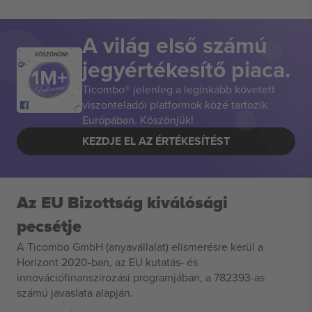
A világ első számú
KÖSZÖNÖM!
jegyértékesítő piaca.
Ticombo® jelenleg a leginkább követett
viszonteladói platformok közé tartozik
Európában. Köszönjük!
KEZDJE EL AZ ÉRTÉKESÍTÉST
Az EU Bizottság kiválósági
pecsétje
A Ticombo GmbH (anyavállalat) elismerésre kerül a
Horizont 2020-ban, az EU kutatás- és
innovációfinanszírozási programjában, a 782393-as
számú javaslata alapján.