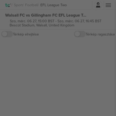
Belépés
Sport
Football
EFL League Two
Walsall FC vs Gillingham FC EFL League Two jegyek
Szo, márc. 06 27, 15:00 BST
-
Szo, márc. 06 27, 16:45 BST
Bescot Stadium,
Walsall, United Kingdom
Térkép elrejtése
Térkép ragasztása