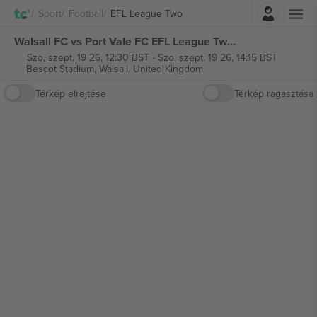
Belépés
Sport
Football
EFL League Two
Walsall FC vs Port Vale FC EFL League Two jegyek
Szo, szept. 19 26, 12:30 BST
-
Szo, szept. 19 26, 14:15 BST
Bescot Stadium,
Walsall, United Kingdom
Térkép elrejtése
Térkép ragasztása