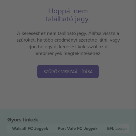
Hoppá, nem
található jegy.
A kereséshez nem található jegy. Állítsa vissza a
szűrőket, ha több eredményt szeretne látni, vagy
írjon be egy új keresési kulcsszót az új
eredmények megtekintéséhez
SZŰRŐK VISSZAÁLLÍTÁSA
Gyors linkek
Walsall FC
Jegyek
Port Vale FC
Jegyek
EFL League T