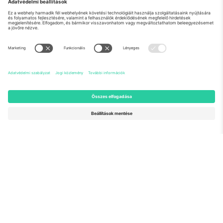
Rólunk
Vállalati szolgáltatások
Csapat
GYIK
TixProtect
Hogyan működik
Impresszum
Szállodák
Felhasználási feltételek
Világbajnokság központ
Partnerprogram
Lépjen kapcsolatba velünk
Irodák és támogatás