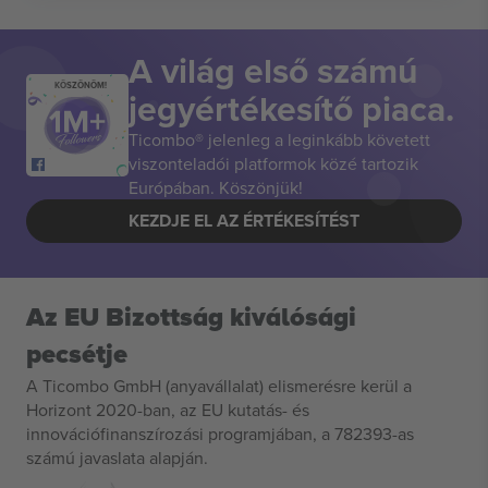
A világ első számú
KÖSZÖNÖM!
jegyértékesítő piaca.
Ticombo® jelenleg a leginkább követett
viszonteladói platformok közé tartozik
Európában. Köszönjük!
KEZDJE EL AZ ÉRTÉKESÍTÉST
Az EU Bizottság kiválósági
pecsétje
A Ticombo GmbH (anyavállalat) elismerésre kerül a
Horizont 2020-ban, az EU kutatás- és
innovációfinanszírozási programjában, a 782393-as
számú javaslata alapján.