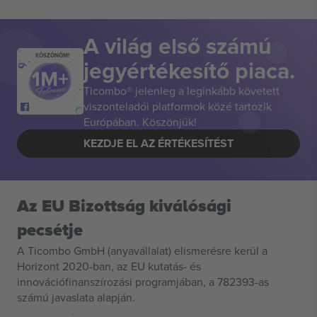
A világ első számú
KÖSZÖNÖM!
jegyértékesítő piaca.
Ticombo® jelenleg a leginkább követett
viszonteladói platformok közé tartozik
Európában. Köszönjük!
KEZDJE EL AZ ÉRTÉKESÍTÉST
Az EU Bizottság kiválósági
pecsétje
A Ticombo GmbH (anyavállalat) elismerésre kerül a
Horizont 2020-ban, az EU kutatás- és
innovációfinanszírozási programjában, a 782393-as
számú javaslata alapján.