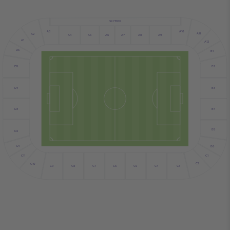
SKYBOX
A10
A3
A11
A2
A7
A4
A5
A6
A9
A8
A1
A12
D6
B1
D5
B2
D4
B3
D3
B4
B5
D2
D1
B6
C1
C11
C2
C10
C3
C4
C5
C6
C9
C7
C8