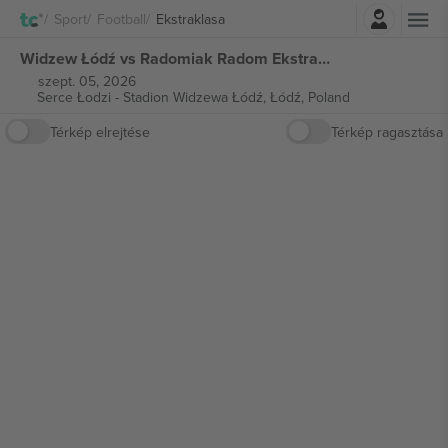
Belépés
Sport
Football
Ekstraklasa
Widzew Łódź vs Radomiak Radom Ekstraklasa jegyek
szept. 05, 2026
Serce Łodzi - Stadion Widzewa Łódź,
Łódź, Poland
Térkép elrejtése
Térkép ragasztása