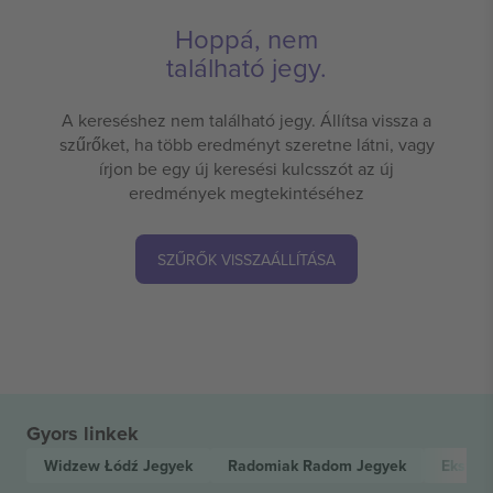
Hoppá, nem
található jegy.
A kereséshez nem található jegy. Állítsa vissza a
szűrőket, ha több eredményt szeretne látni, vagy
írjon be egy új keresési kulcsszót az új
eredmények megtekintéséhez
SZŰRŐK VISSZAÁLLÍTÁSA
Gyors linkek
Widzew Łódź
Jegyek
Radomiak Radom
Jegyek
Ekstra