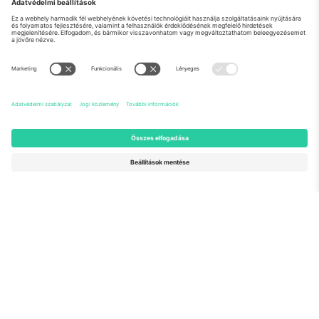
Rólunk
Vállalati szolgáltatások
Csapat
GYIK
TixProtect
Hogyan működik
Impresszum
Szállodák
Felhasználási feltételek
Világbajnokság központ
Partnerprogram
Lépjen kapcsolatba velünk
Irodák és támogatás