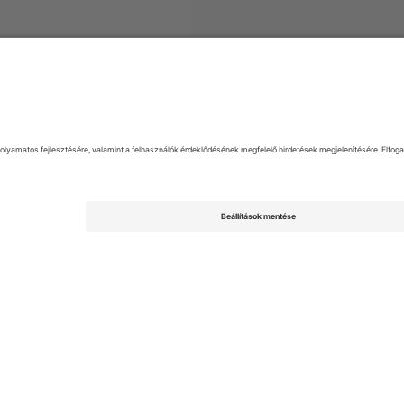
EFL League Two
Jegyek