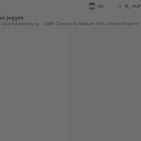
HU
+1
HUF
wo jegyek
0 Asia/Yekaterinburg
LNER Community Stadium,
York, United Kingdom