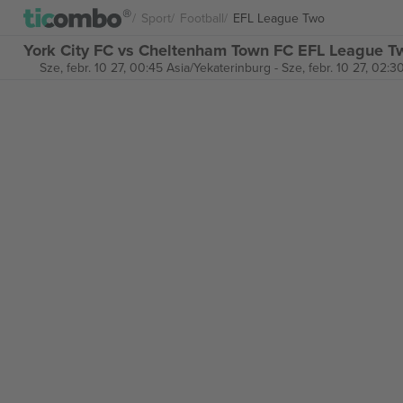
Sport
Football
EFL League Two
York City FC vs Cheltenham Town FC EFL League T
Sze, febr. 10 27, 00:45 Asia/Yekaterinburg
-
Sze, febr. 10 27, 02:3