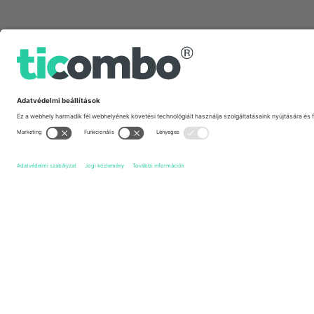
Gyors linkek
York City FC
Jegyek
Cheltenham Town FC
Jegyek