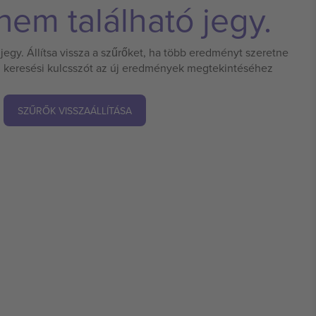
em található jegy.
jegy. Állítsa vissza a szűrőket, ha több eredményt szeretne
 új keresési kulcsszót az új eredmények megtekintéséhez
SZŰRŐK VISSZAÁLLÍTÁSA