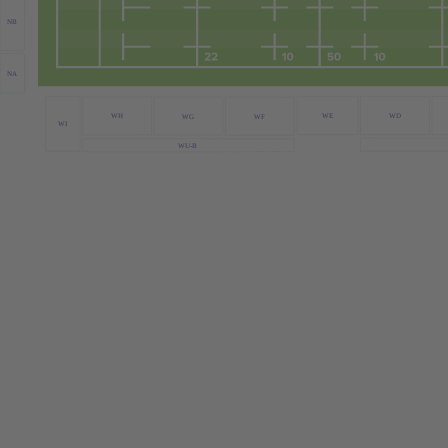
NB
NA
WE
WD
WH
WG
WF
WI
WU-B