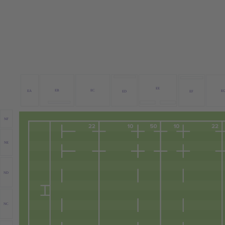
EE
EB
EC
EA
E
ED
EF
NF
NE
ND
NC