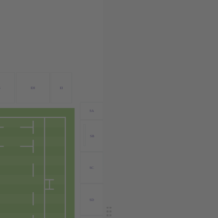
G
EH
EI
SA
SB
SC
SD