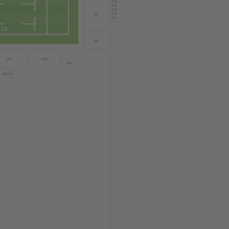
SE
SF
WC
WB
WA
WU-A