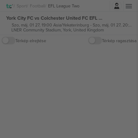
Belépés
Sport
Football
EFL League Two
York City FC vs Colchester United FC EFL League Two jegyek
Szo, máj. 01 27, 19:00 Asia/Yekaterinburg
-
Szo, máj. 01 27, 20:45 Asia/Yekaterinburg
LNER Community Stadium,
York, United Kingdom
Térkép elrejtése
Térkép ragasztása