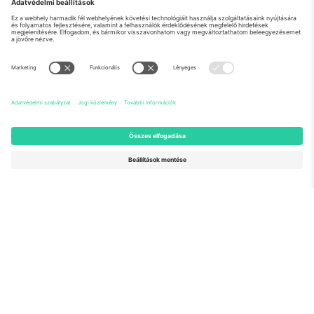
Rólunk
Vállalati szolgáltatások
Csapat
GYIK
TixProtect
Hogyan működik
Impresszum
Szállodák
Felhasználási feltételek
Világbajnokság központ
Partnerprogram
Lépjen kapcsolatba velünk
Irodák és támogatás