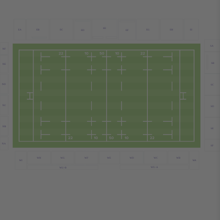
EE
EB
EC
EA
EG
EH
EI
ED
EF
SA
NF
SB
NE
ND
SC
NC
SD
NB
SE
NA
SF
WC
WB
WE
WD
WH
WG
WF
WA
WI
WU-A
WU-B