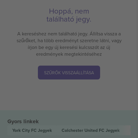
Hoppá, nem
található jegy.
A kereséshez nem található jegy. Állítsa vissza a
szűrőket, ha több eredményt szeretne látni, vagy
írjon be egy új keresési kulcsszót az új
eredmények megtekintéséhez
SZŰRŐK VISSZAÁLLÍTÁSA
Gyors linkek
York City FC
Jegyek
Colchester United FC
Jegyek
EFL