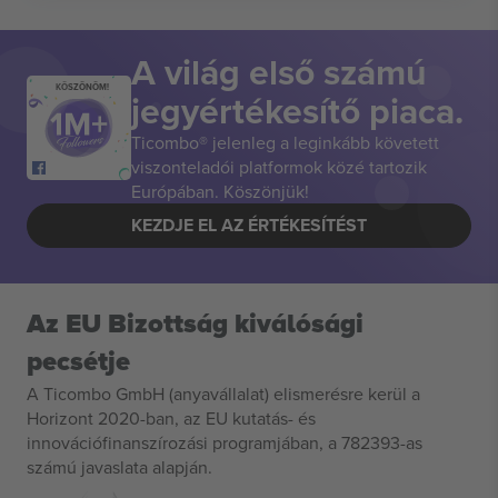
A világ első számú
KÖSZÖNÖM!
jegyértékesítő piaca.
Ticombo® jelenleg a leginkább követett
viszonteladói platformok közé tartozik
Európában. Köszönjük!
KEZDJE EL AZ ÉRTÉKESÍTÉST
Az EU Bizottság kiválósági
pecsétje
A Ticombo GmbH (anyavállalat) elismerésre kerül a
Horizont 2020-ban, az EU kutatás- és
innovációfinanszírozási programjában, a 782393-as
számú javaslata alapján.