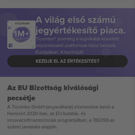
A világ első számú
KÖSZÖNÖM!
jegyértékesítő piaca.
Ticombo® jelenleg a leginkább követett
viszonteladói platformok közé tartozik
Európában. Köszönjük!
KEZDJE EL AZ ÉRTÉKESÍTÉST
Az EU Bizottság kiválósági
pecsétje
A Ticombo GmbH (anyavállalat) elismerésre kerül a
Horizont 2020-ban, az EU kutatás- és
innovációfinanszírozási programjában, a 782393-as
számú javaslata alapján.