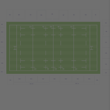
EE
EB
EC
EA
EG
EH
EI
ED
EF
SA
NF
SB
NE
ND
SC
NC
SD
NB
SE
NA
SF
WC
WB
WE
WD
WH
WG
WF
WA
WI
WU-A
WU-B