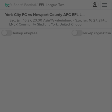
Belépés
Sport
Football
EFL League Two
York City FC vs Newport County AFC EFL League Two jegyek
Szo, jan. 16 27, 20:00 Asia/Yekaterinburg
-
Szo, jan. 16 27, 21:45 Asia/Yekaterinburg
LNER Community Stadium,
York, United Kingdom
Térkép elrejtése
Térkép ragasztása