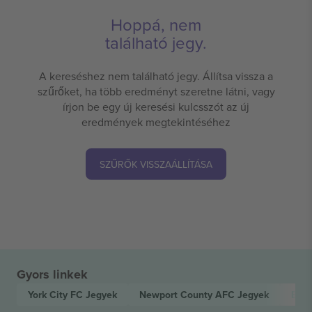
Hoppá, nem
található jegy.
A kereséshez nem található jegy. Állítsa vissza a
szűrőket, ha több eredményt szeretne látni, vagy
írjon be egy új keresési kulcsszót az új
eredmények megtekintéséhez
SZŰRŐK VISSZAÁLLÍTÁSA
Gyors linkek
York City FC
Jegyek
Newport County AFC
Jegyek
EFL