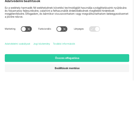
Rólunk
Vállalati szolgáltatások
Csapat
GYIK
TixProtect
Hogyan működik
Impresszum
Szállodák
Felhasználási feltételek
Világbajnokság központ
Partnerprogram
Lépjen kapcsolatba velünk
Irodák és támogatás