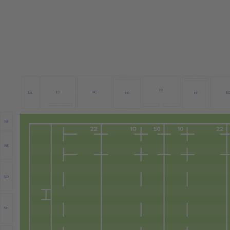
EE
EB
EC
EA
E
ED
EF
NF
NE
ND
NC