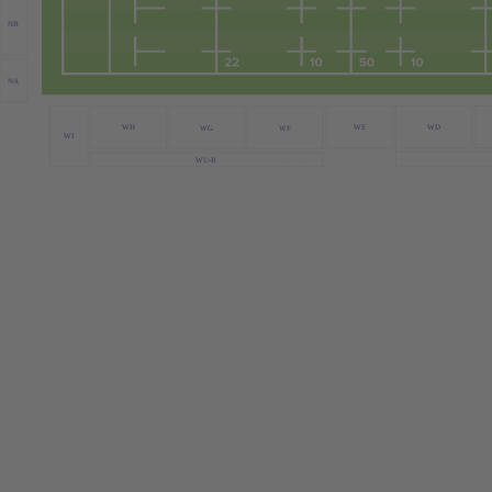
NB
NA
WE
WD
WH
WG
WF
WI
WU-B