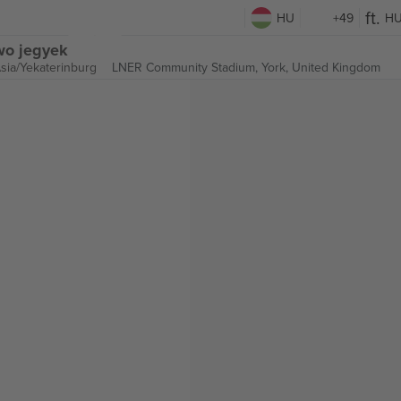
HU
+49
H
wo jegyek
Asia/Yekaterinburg
LNER Community Stadium,
York, United Kingdom