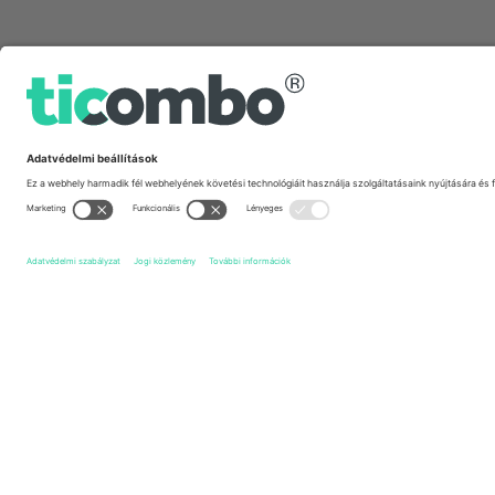
Gyors linkek
York City FC
Jegyek
Oldham Athletic AFC
Jegyek