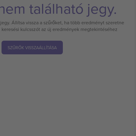
em található jegy.
jegy. Állítsa vissza a szűrőket, ha több eredményt szeretne
 új keresési kulcsszót az új eredmények megtekintéséhez
SZŰRŐK VISSZAÁLLÍTÁSA