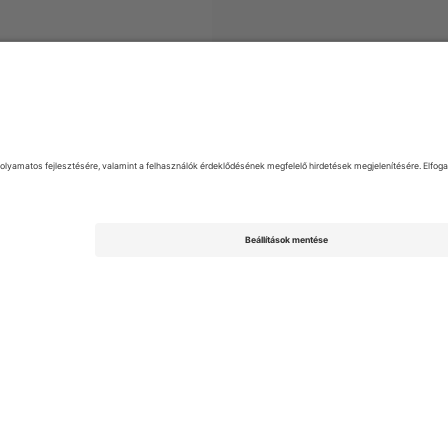
EFL League Two
Jegyek