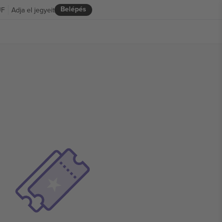
Belépés
UF
Adja el jegyeit