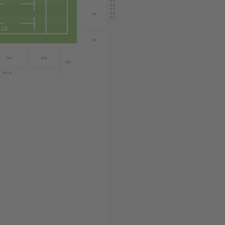
SE
SF
WC
WB
WA
WU-A