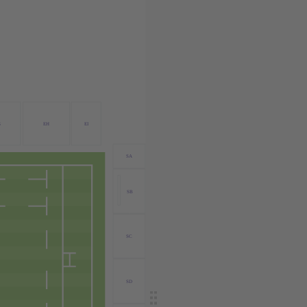
G
EH
EI
SA
SB
SC
SD