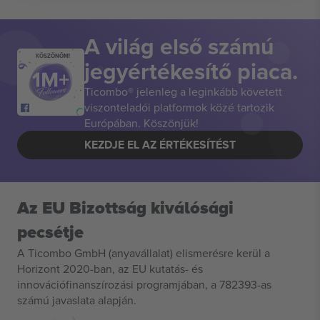
A világ első számú
KÖSZÖNÖM!
jegyértékesítő piaca.
Ticombo® jelenleg a leginkább követett
viszonteladói platformok közé tartozik
Európában. Köszönjük!
KEZDJE EL AZ ÉRTÉKESÍTÉST
Az EU Bizottság kiválósági
pecsétje
A Ticombo GmbH (anyavállalat) elismerésre kerül a
Horizont 2020-ban, az EU kutatás- és
innovációfinanszírozási programjában, a 782393-as
számú javaslata alapján.