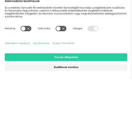
Rólunk
Vállalati szolgáltatások
Csapat
GYIK
TixProtect
Hogyan működik
Impresszum
Szállodák
Felhasználási feltételek
Világbajnokság központ
Partnerprogram
Lépjen kapcsolatba velünk
Irodák és támogatás