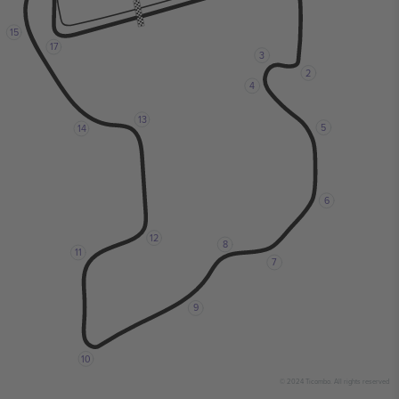
15
17
3
2
4
13
5
14
6
12
8
11
7
9
10
© 2024 Ticombo. All rights reserved