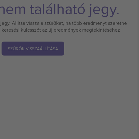
em található jegy.
jegy. Állítsa vissza a szűrőket, ha több eredményt szeretne
 új keresési kulcsszót az új eredmények megtekintéséhez
SZŰRŐK VISSZAÁLLÍTÁSA