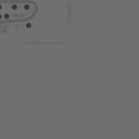
V
TV
TV
23B
23A
TV
V
TV
24
9
30
26C
© 2024 Ticombo. All rights reserved