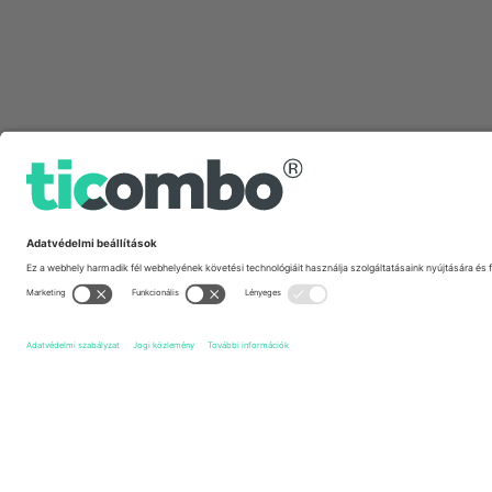
Gyors linkek
Formula 1
Jegyek
Italian Grand Prix
Jegyek