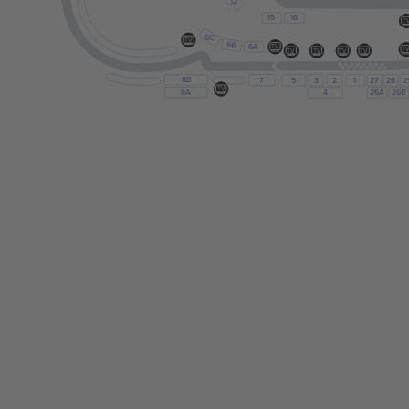
12
15
16
T
6C
TV
6B
6A
TV
T
TV
TV
TV
TV
8B
7
5
3
2
1
27
28
2
TV
8A
4
26A
26B