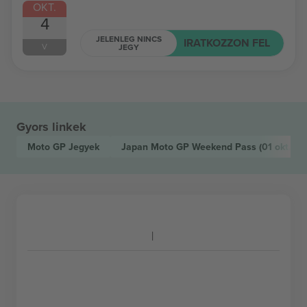
OKT.
4
JELENLEG NINCS
IRATKOZZON FEL
V
JEGY
Gyors linkek
Moto GP
Jegyek
Japan Moto GP Weekend Pass
(01 okt., M