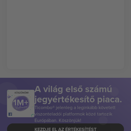
A világ első számú
KÖSZÖNÖM!
jegyértékesítő piaca.
Ticombo® jelenleg a leginkább követett
viszonteladói platformok közé tartozik
Európában. Köszönjük!
KEZDJE EL AZ ÉRTÉKESÍTÉST