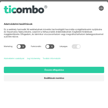
Kingdom
United States
Switzerland
131 Continental Dr, Suite 305,
Dorfstrasse 52a, 6390
Newark, Delaware 19713, United
Engelberg, Switzerland
States
Bulgaria
United Arab Emirates
Regus Sofia City West, bul
UAE Dubai Silicon Oasis, DDP
Totleben 53-55, 1606 Sofia,
Building A1, Office 302, Dubai,
Bulgaria
United Arab Emirates
Mexico
Av Chapultepec 360, Roma
Norte, Cuauhtémoc, 06700
Ciudad de México, CDMX,
Mexico
A platformszolgáltató jogi személye helytől, eseménytől és/vagy
tartománytól függően változhat. A részletekért tekintse meg az
adott esemény oldalát, az Impresszumot és a Feltételeket.,