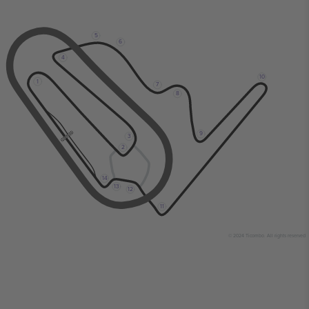
5
6
4
10
1
7
8
9
3
2
14
13
12
11
© 2024 Ticombo. All rights reserved