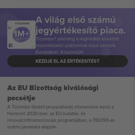
A világ első számú
KÖSZÖNÖM!
jegyértékesítő piaca.
Ticombo® jelenleg a leginkább követett
viszonteladói platformok közé tartozik
Európában. Köszönjük!
KEZDJE EL AZ ÉRTÉKESÍTÉST
Az EU Bizottság kiválósági
pecsétje
A Ticombo GmbH (anyavállalat) elismerésre kerül a
Horizont 2020-ban, az EU kutatás- és
innovációfinanszírozási programjában, a 782393-as
számú javaslata alapján.