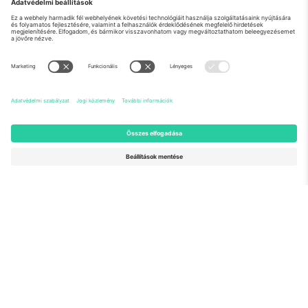
Rólunk
Vállalati szolgáltatások
Csapat
GYIK
TixProtect
Hogyan működik
Impresszum
Szállodák
Felhasználási feltételek
Világbajnokság központ
Partnerprogram
Lépjen kapcsolatba velünk
Irodák és támogatás