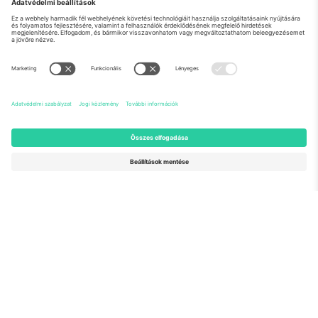
Rólunk
Vállalati szolgáltatások
Csapat
GYIK
TixProtect
Hogyan működik
Impresszum
Szállodák
Felhasználási feltételek
Világbajnokság központ
Partnerprogram
Lépjen kapcsolatba velünk
Irodák és támogatás