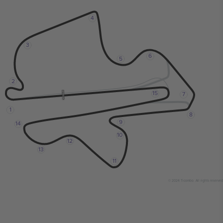
4
3
6
5
2
15
7
1
8
9
14
10
12
13
11
© 2024 Ticombo. All rights reserved