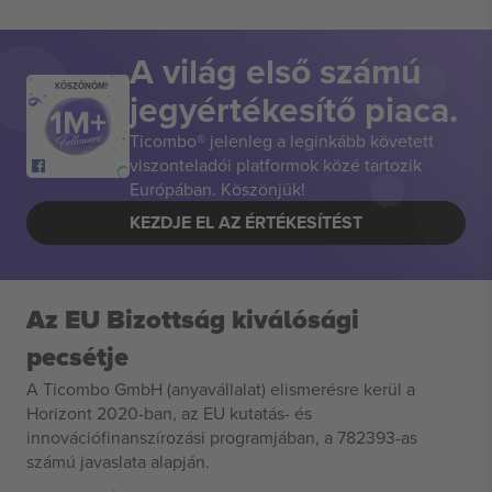
A világ első számú
KÖSZÖNÖM!
jegyértékesítő piaca.
Ticombo® jelenleg a leginkább követett
viszonteladói platformok közé tartozik
Európában. Köszönjük!
KEZDJE EL AZ ÉRTÉKESÍTÉST
Az EU Bizottság kiválósági
pecsétje
A Ticombo GmbH (anyavállalat) elismerésre kerül a
Horizont 2020-ban, az EU kutatás- és
innovációfinanszírozási programjában, a 782393-as
számú javaslata alapján.