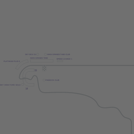
SK
Y
 BOX G1
MAIN GRANDS
T
AND CLUB
MAIN GRANDS
T
AND
SPEED LOUNGE 1
PL
A
TINIUM PLUS E
15
P
ADDOCK CLUB
SK
Y
 VIEW FORO SOLO
14