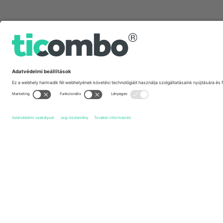
Gyors linkek
Formula 1
Jegyek
Mexican Grand Prix
Jegyek