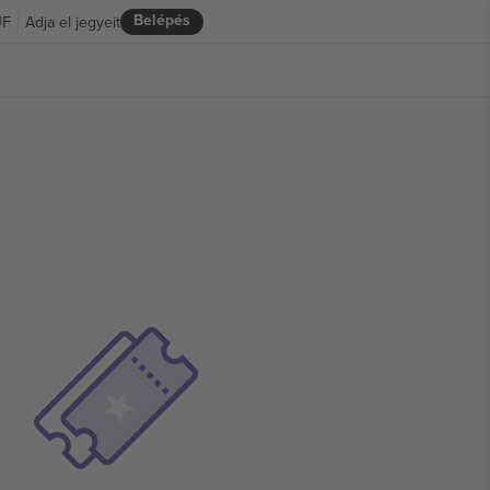
Belépés
UF
Adja el jegyeit