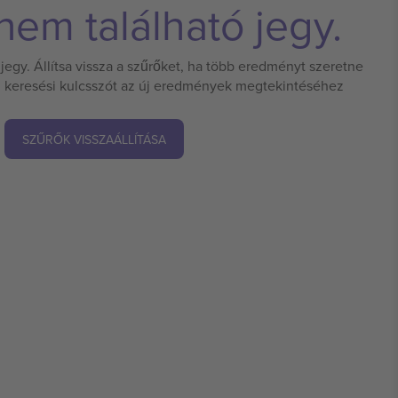
em található jegy.
jegy. Állítsa vissza a szűrőket, ha több eredményt szeretne
 új keresési kulcsszót az új eredmények megtekintéséhez
SZŰRŐK VISSZAÁLLÍTÁSA