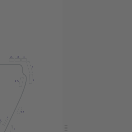
3
A
3
4
5
6
5-
A
6-
A
8
9
7