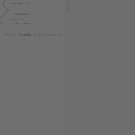
PL
A
TINIUM PLUS A
TRACKSIDE BOX G
SK
Y
 BOX G9
10
SPEED LOUNGE 2
© 2024
T
icombo.
All rights reserved