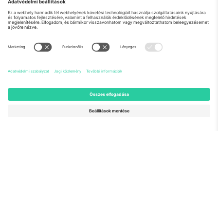
Rólunk
Vállalati szolgáltatások
Csapat
GYIK
TixProtect
Hogyan működik
Impresszum
Szállodák
Felhasználási feltételek
Világbajnokság központ
Partnerprogram
Lépjen kapcsolatba velünk
Irodák és támogatás