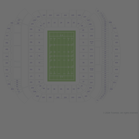
318
319
225
226
221
222
223
224
320
227
220
321
322
220
227
317
323
428
324
22
23
24
25
26
419
316
27
21
219
325
228
326
19
28
327
429
418
218
229
328
18
29
329
330
30
230
217
417
17
430
331
332
333
BOXES
216
31
16
431
416
334
1-42
335
336
15
215
32
232
432
415
337
338
339
14
33
233
214
433
340
414
341
342
34
234
213
13
434
343
413
344
345
BOXES
212
12
35
346
435
412
43-64
347
348
349
11
211
36
236
436
411
350
351
306
37
10
210
237
437
352
305
410
353
304
01
09
354
303
238
209
02
355
08
438
07
06
05
04
03
409
302
356
208
201
301
357
358
359
208
201
360
207
206
205
204
203
202
361
362
© 2024 Ticombo. All rights reserved