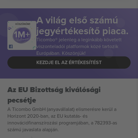
A világ első számú
KÖSZÖNÖM!
jegyértékesítő piaca.
Ticombo® jelenleg a leginkább követett
viszonteladói platformok közé tartozik
Európában. Köszönjük!
KEZDJE EL AZ ÉRTÉKESÍTÉST
Az EU Bizottság kiválósági
pecsétje
A Ticombo GmbH (anyavállalat) elismerésre kerül a
Horizont 2020-ban, az EU kutatás- és
innovációfinanszírozási programjában, a 782393-as
számú javaslata alapján.