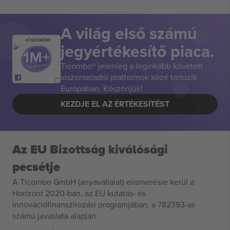
A világ első számú
KÖSZÖNÖM!
jegyértékesítő piaca.
Ticombo® jelenleg a leginkább követett
viszonteladói platformok közé tartozik
Európában. Köszönjük!
KEZDJE EL AZ ÉRTÉKESÍTÉST
Az EU Bizottság kiválósági
pecsétje
A Ticombo GmbH (anyavállalat) elismerésre kerül a
Horizont 2020-ban, az EU kutatás- és
innovációfinanszírozási programjában, a 782393-as
számú javaslata alapján.