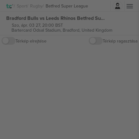
Belépés
Sport
Rugby
Betfred Super League
Bradford Bulls vs Leeds Rhinos Betfred Super League jegyek
Szo, ápr. 03 27, 20:00 BST
Bartercard Odsal Stadium,
Bradford, United Kingdom
Térkép elrejtése
Térkép ragasztása