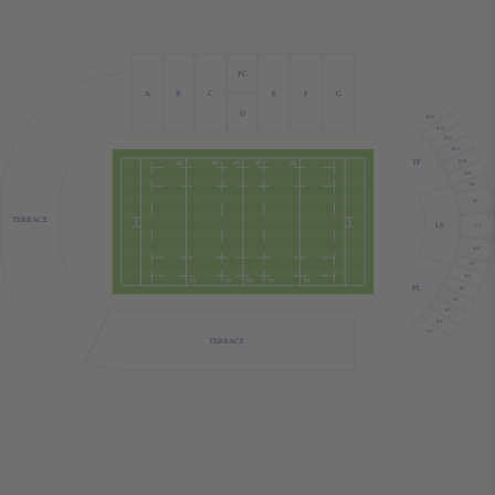
PC
A
B
C
E
F
G
D
B15
B14
B12
B11
TF
B10
B9
B8
M
TERRACE
LS
CS
MF
B7
B6
PL
B5
B4
B3
B2
B1
TERRACE