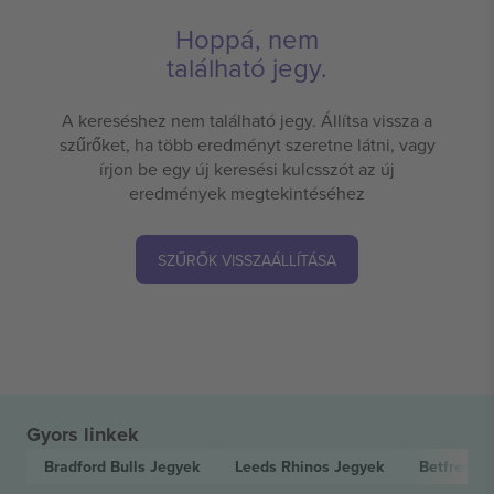
Hoppá, nem
található jegy.
A kereséshez nem található jegy. Állítsa vissza a
szűrőket, ha több eredményt szeretne látni, vagy
írjon be egy új keresési kulcsszót az új
eredmények megtekintéséhez
SZŰRŐK VISSZAÁLLÍTÁSA
Gyors linkek
Bradford Bulls
Jegyek
Leeds Rhinos
Jegyek
Betfred S