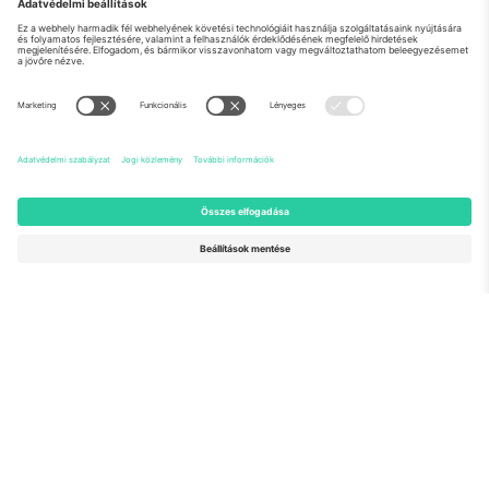
Rólunk
Vállalati szolgáltatások
Csapat
GYIK
TixProtect
Hogyan működik
Impresszum
Szállodák
Felhasználási feltételek
Világbajnokság központ
Partnerprogram
Lépjen kapcsolatba velünk
Irodák és támogatás