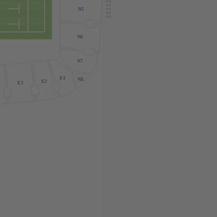
N5
N6
N7
E1
NE
E2
E3