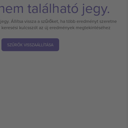
em található jegy.
jegy. Állítsa vissza a szűrőket, ha több eredményt szeretne
 új keresési kulcsszót az új eredmények megtekintéséhez
SZŰRŐK VISSZAÁLLÍTÁSA