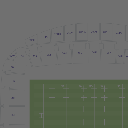
UPP6
UPP7
UPP5
UPP8
UPP4
UPP3
UPP2
UPP1
W6
W5
W7
W4
W3
W2
SW
W1
W8
S7
S6
S5
S4