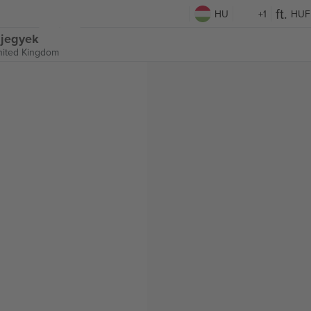
HU
+1
HUF
 jegyek
nited Kingdom