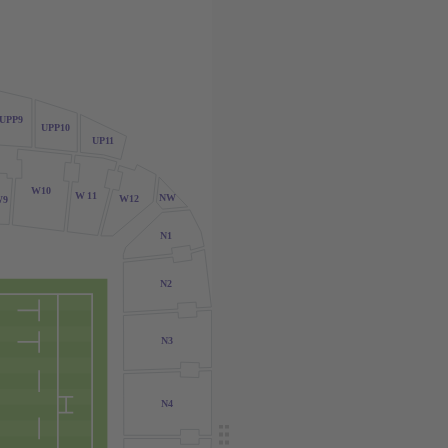
UPP9
UPP10
UP11
W10
W
1
1
NW
W12
W9
N1
N2
N3
N4