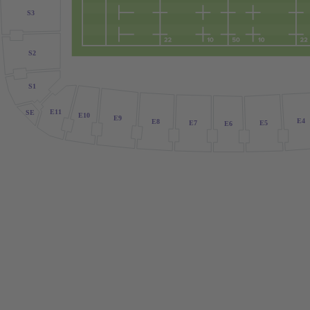
S3
S2
S1
E
1
1
SE
E10
E9
E4
E8
E7
E5
E6