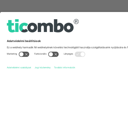
Gyors linkek
Hull FC
Jegyek
Catalans Dragons
Jegyek
Betfred