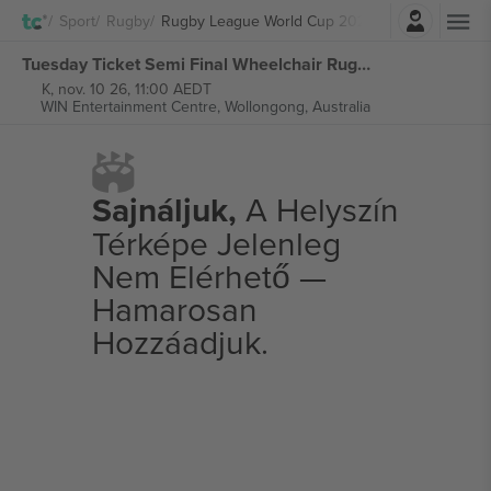
Belépés
Sport
Rugby
Rugby League World Cup 2026
Tuesday Ticket Semi Final Wheelchair Rugby League World Cup 2026 jegyek
K, nov. 10 26, 11:00 AEDT
WIN Entertainment Centre,
Wollongong, Australia
Sajnáljuk,
A Helyszín
Térképe Jelenleg
Nem Elérhető —
Hamarosan
Hozzáadjuk.