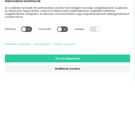
Rólunk
Vállalati szolgáltatások
Csapat
GYIK
TixProtect
Hogyan működik
Impresszum
Szállodák
Felhasználási feltételek
Világbajnokság központ
Partnerprogram
Lépjen kapcsolatba velünk
Irodák és támogatás