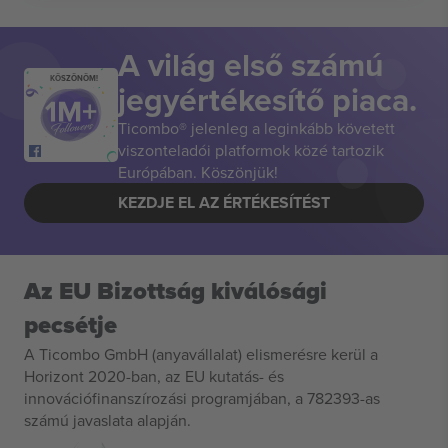
A világ első számú
KÖSZÖNÖM!
jegyértékesítő piaca.
Ticombo® jelenleg a leginkább követett
viszonteladói platformok közé tartozik
Európában. Köszönjük!
KEZDJE EL AZ ÉRTÉKESÍTÉST
Az EU Bizottság kiválósági
pecsétje
A Ticombo GmbH (anyavállalat) elismerésre kerül a
Horizont 2020-ban, az EU kutatás- és
innovációfinanszírozási programjában, a 782393-as
számú javaslata alapján.