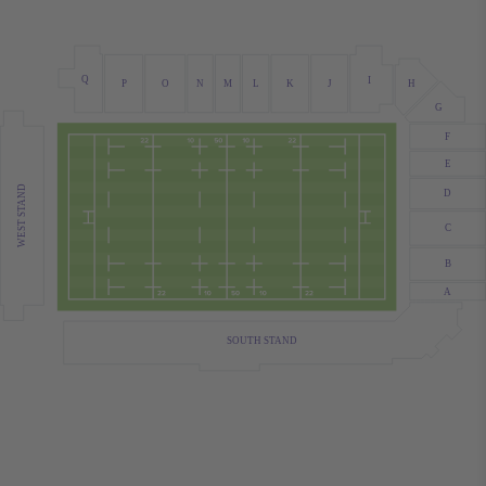
Q
I
H
J
O
L
K
P
N
M
G
F
E
WEST STAND
D
C
B
A
SOUTH STAND