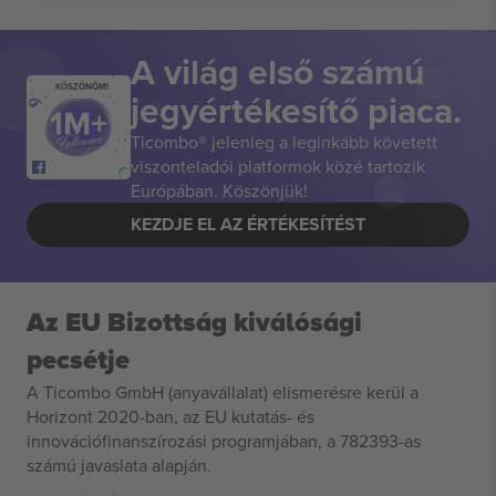
A világ első számú
KÖSZÖNÖM!
jegyértékesítő piaca.
Ticombo® jelenleg a leginkább követett
viszonteladói platformok közé tartozik
Európában. Köszönjük!
KEZDJE EL AZ ÉRTÉKESÍTÉST
Az EU Bizottság kiválósági
pecsétje
A Ticombo GmbH (anyavállalat) elismerésre kerül a
Horizont 2020-ban, az EU kutatás- és
innovációfinanszírozási programjában, a 782393-as
számú javaslata alapján.