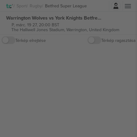
Belépés
Sport
Rugby
Betfred Super League
Warrington Wolves vs York Knights Betfred Super League jegyek
P, márc. 19 27, 20:00 BST
The Halliwell Jones Stadium,
Warrington, United Kingdom
Térkép elrejtése
Térkép ragasztása