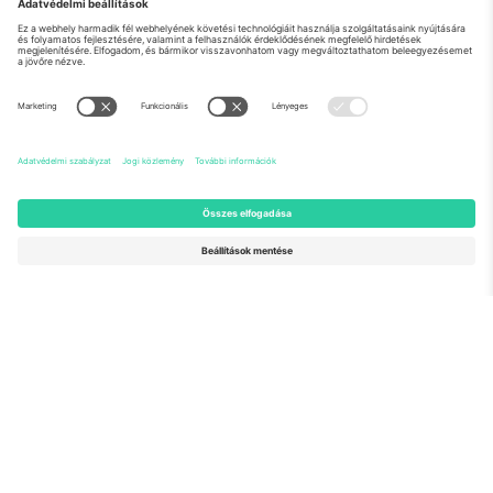
Rólunk
Vállalati szolgáltatások
Csapat
GYIK
TixProtect
Hogyan működik
Impresszum
Szállodák
Felhasználási feltételek
Világbajnokság központ
Partnerprogram
Lépjen kapcsolatba velünk
Irodák és támogatás