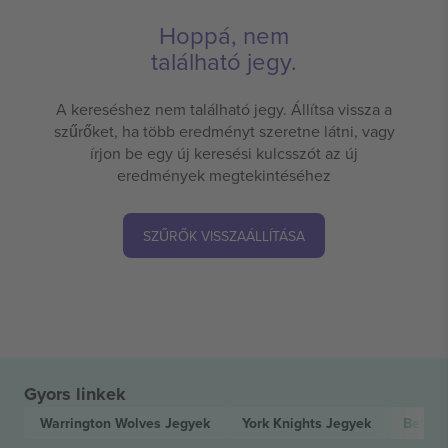
Hoppá, nem
található jegy.
A kereséshez nem található jegy. Állítsa vissza a
szűrőket, ha több eredményt szeretne látni, vagy
írjon be egy új keresési kulcsszót az új
eredmények megtekintéséhez
SZŰRŐK VISSZAÁLLÍTÁSA
Gyors linkek
Warrington Wolves
Jegyek
York Knights
Jegyek
Betfre