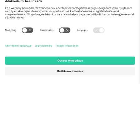
Rólunk
Vállalati szolgáltatások
Csapat
GYIK
TixProtect
Hogyan működik
Impresszum
Szállodák
Felhasználási feltételek
Világbajnokság központ
Partnerprogram
Lépjen kapcsolatba velünk
Irodák és támogatás