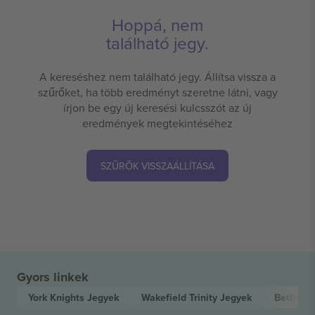
Hoppá, nem
található jegy.
A kereséshez nem található jegy. Állítsa vissza a
szűrőket, ha több eredményt szeretne látni, vagy
írjon be egy új keresési kulcsszót az új
eredmények megtekintéséhez
SZŰRŐK VISSZAÁLLÍTÁSA
Gyors linkek
York Knights
Jegyek
Wakefield Trinity
Jegyek
Betfred 