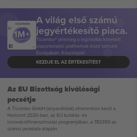
A világ első számú
KÖSZÖNÖM!
jegyértékesítő piaca.
Ticombo® jelenleg a leginkább követett
viszonteladói platformok közé tartozik
Európában. Köszönjük!
KEZDJE EL AZ ÉRTÉKESÍTÉST
Az EU Bizottság kiválósági
pecsétje
A Ticombo GmbH (anyavállalat) elismerésre kerül a
Horizont 2020-ban, az EU kutatás- és
innovációfinanszírozási programjában, a 782393-as
számú javaslata alapján.