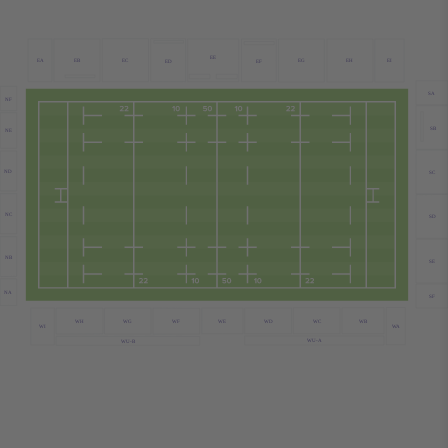
EE
EB
EC
EA
EG
EH
EI
ED
EF
SA
NF
SB
NE
ND
SC
NC
SD
NB
SE
NA
SF
WC
WB
WE
WD
WH
WG
WF
WA
WI
WU-A
WU-B