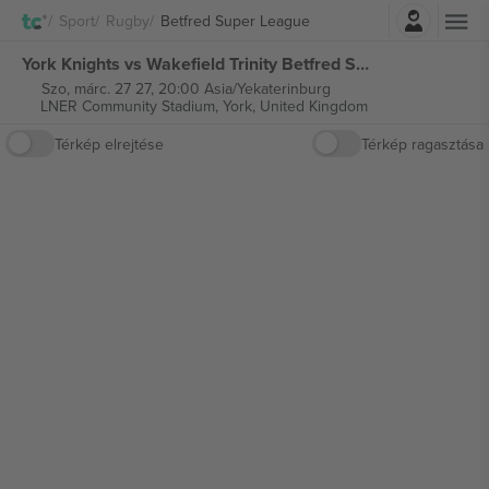
Belépés
Sport
Rugby
Betfred Super League
York Knights vs Wakefield Trinity Betfred Super League jegyek
Szo, márc. 27 27, 20:00 Asia/Yekaterinburg
LNER Community Stadium,
York, United Kingdom
Térkép elrejtése
Térkép ragasztása