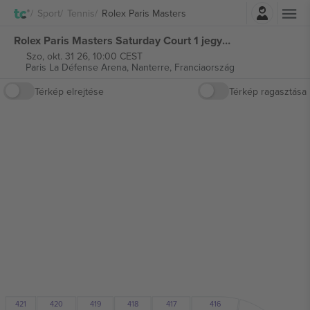
Belépés
Sport
Tennis
Rolex Paris Masters
Rolex Paris Masters Saturday Court 1 jegyek
Szo, okt. 31 26, 10:00 CEST
Paris La Défense Arena,
Nanterre, Franciaország
Térkép elrejtése
Térkép ragasztása
420
421
418
417
416
419