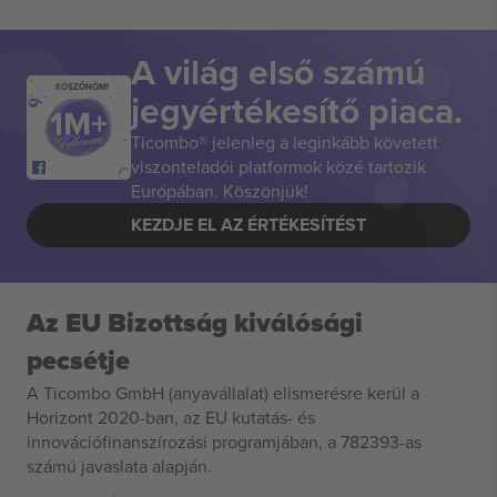
A világ első számú
KÖSZÖNÖM!
jegyértékesítő piaca.
Ticombo® jelenleg a leginkább követett
viszonteladói platformok közé tartozik
Európában. Köszönjük!
KEZDJE EL AZ ÉRTÉKESÍTÉST
Az EU Bizottság kiválósági
pecsétje
A Ticombo GmbH (anyavállalat) elismerésre kerül a
Horizont 2020-ban, az EU kutatás- és
innovációfinanszírozási programjában, a 782393-as
számú javaslata alapján.