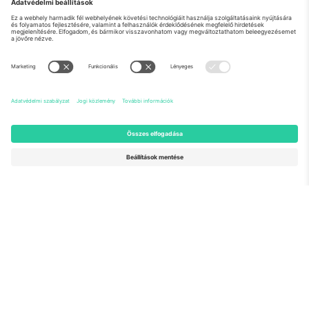
Rólunk
Vállalati szolgáltatások
Csapat
GYIK
TixProtect
Hogyan működik
Impresszum
Szállodák
Felhasználási feltételek
Világbajnokság központ
Partnerprogram
Lépjen kapcsolatba velünk
Irodák és támogatás