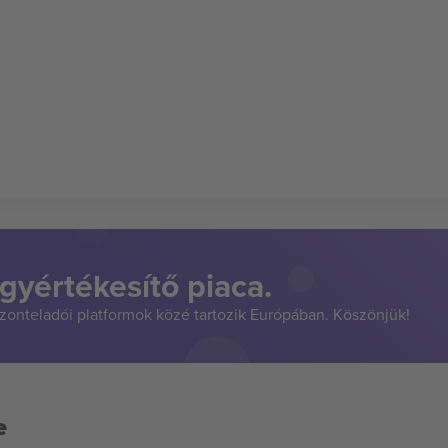
gyértékesítő piaca.
szonteladói platformok közé tartozik Európában. Köszönjük!
e