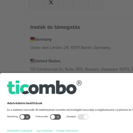
Irodák és támogatás
Germany
Unter den Linden 24, 10117 Berlin, Germany
United States
131 Continental Dr, Suite 305, Newark, Delaware 19713, 
Bulgaria
Regus Sofia City West, bul Totleben 53-55, 1606 Sofia, B
Mexico
Av Chapultepec 360, Roma Norte, Cuauhtémoc, 06700
A platformszolgáltató jogi személye helytől, eseménytől
Feltételeket.,
Impresszum
és
Feltételek.
© 2026 Ticombo