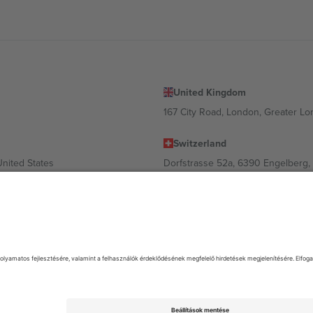
United Kingdom
167 City Road, London, Greater L
Switzerland
United States
Dorfstrasse 52a, 6390 Engelberg, 
United Arab Emirates
ulgaria
UAE Dubai Silicon Oasis, DDP Buil
 Ciudad de México, CDMX, Mexico
 és/vagy tartománytól függően változhat. A részletekért tekintse meg az
. Minden jog fenntartva.