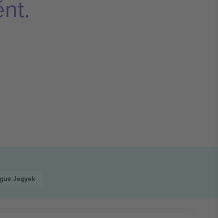
nt.
ague
Jegyek