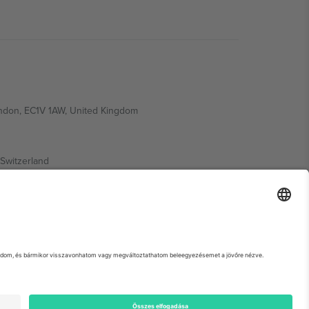
ondon, EC1V 1AW, United Kingdom
Switzerland
ding A1, Office 302, Dubai, United Arab Emirates
 adott esemény oldalát, az Impresszumot és a