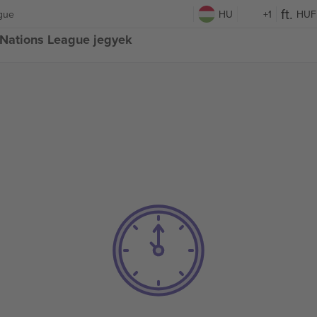
ague
HU
+1
HUF
 Nations League jegyek