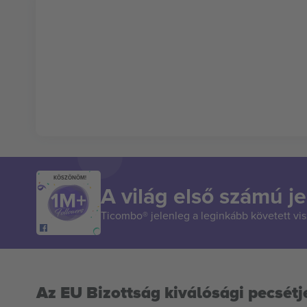
KÖSZÖNÖM!
A világ első számú je
Ticombo® jelenleg a leginkább követett vi
Az EU Bizottság kiválósági pecsétj