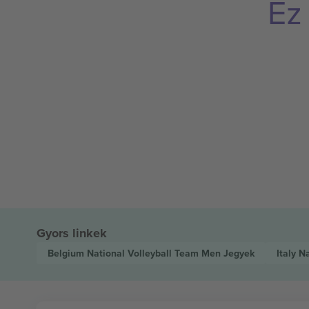
Ez
Gyors linkek
Belgium National Volleyball Team Men
Jegyek
Italy N