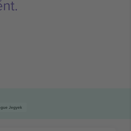
nt.
eague
Jegyek