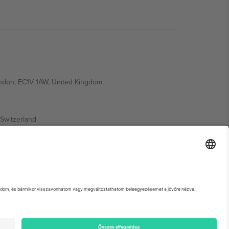
ondon, EC1V 1AW, United Kingdom
Switzerland
ding A1, Office 302, Dubai, United Arab Emirates
 adott esemény oldalát, az Impresszumot és a