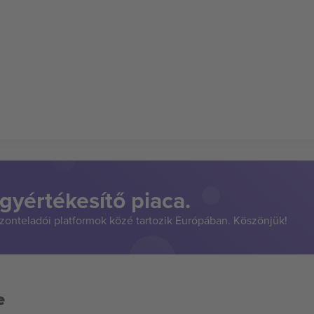
gyértékesítő piaca.
szonteladói platformok közé tartozik Európában. Köszönjük!
e