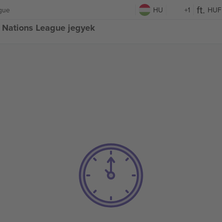
ague
HU
+1
HUF
l Nations League jegyek