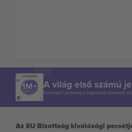
KÖSZÖNÖM!
A világ első számú je
Ticombo® jelenleg a leginkább követett vi
Az EU Bizottság kiválósági pecsétj