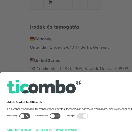
Irodák és támogatás
Germany
Unter den Linden 24, 10117 Berlin, Germany
United States
131 Continental Dr, Suite 305, Newark, Delaware 19713, 
Bulgaria
Regus Sofia City West, bul Totleben 53-55, 1606 Sofia, B
Mexico
Av Chapultepec 360, Roma Norte, Cuauhtémoc, 06700
A platformszolgáltató jogi személye helytől, eseménytől
Feltételeket.,
Impresszum
és
Feltételek.
© 2026 Ticombo