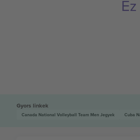
Ez
Gyors linkek
Canada National Volleyball Team Men
Jegyek
Cuba Na