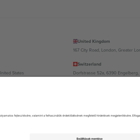
United Kingdom
167 City Road, London, Greater L
Switzerland
United States
Dorfstrasse 52a, 6390 Engelberg, 
United Arab Emirates
ulgaria
UAE Dubai Silicon Oasis, DDP Buil
 Ciudad de México, CDMX, Mexico
 és/vagy tartománytól függően változhat. A részletekért tekintse meg az
. Minden jog fenntartva.