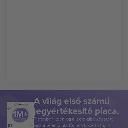
A világ első számú
KÖSZÖNÖM!
jegyértékesítő piaca.
Ticombo® jelenleg a leginkább követett
viszonteladói platformok közé tartozik