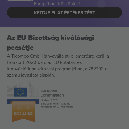
Európában. Köszönjük!
KEZDJE EL AZ ÉRTÉKESÍTÉST
Az EU Bizottság kiválósági
pecsétje
A Ticombo GmbH (anyavállalat) elismerésre kerül a
Horizont 2020-ban, az EU kutatás- és
innovációfinanszírozási programjában, a 782393-as
számú javaslata alapján.