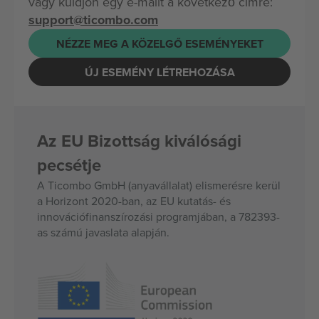
vagy küldjön egy e-mailt a következő címre:
support@ticombo.com
NÉZZE MEG A KÖZELGŐ ESEMÉNYEKET
ÚJ ESEMÉNY LÉTREHOZÁSA
Az EU Bizottság kiválósági
pecsétje
A Ticombo GmbH (anyavállalat) elismerésre kerül
a Horizont 2020-ban, az EU kutatás- és
innovációfinanszírozási programjában, a 782393-
as számú javaslata alapján.