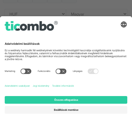
Irodák és támogatás
Germany
United Kingdom
Unter den Linden 24, 10117
167 City Road, London, Greater
Berlin, Germany
London, EC1V 1AW, United
Kingdom
United States
Switzerland
131 Continental Dr, Suite 305,
Dorfstrasse 52a, 6390
Newark, Delaware 19713, United
Engelberg, Switzerland
States
Bulgaria
United Arab Emirates
Regus Sofia City West, bul
UAE Dubai Silicon Oasis, DDP
Totleben 53-55, 1606 Sofia,
Building A1, Office 302, Dubai,