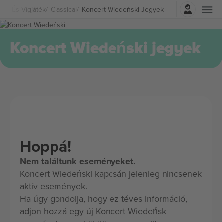
Belépés
ház És Vígjáték
Classical
Koncert Wiedeński Jegyek
Koncert Wiedeński jegyek
Hoppá!
Nem találtunk eseményeket.
Koncert Wiedeński kapcsán jelenleg nincsenek
aktív események.
Ha úgy gondolja, hogy ez téves információ,
adjon hozzá egy új Koncert Wiedeński