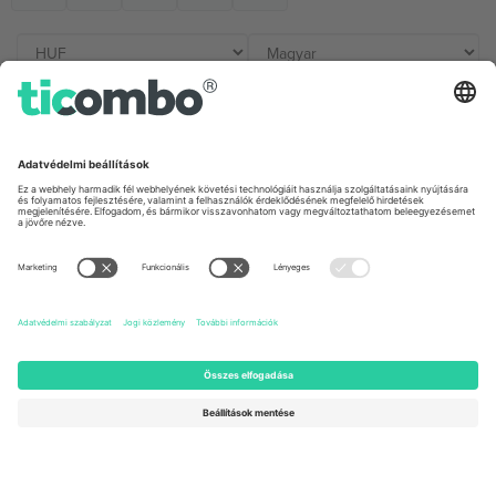
Irodák és támogatás
Germany
United Kingdom
Unter den Linden 24, 10117
167 City Road, London, Greater
Berlin, Germany
London, EC1V 1AW, United
Kingdom
United States
Switzerland
131 Continental Dr, Suite 305,
Dorfstrasse 52a, 6390
Newark, Delaware 19713, United
Engelberg, Switzerland
States
Bulgaria
United Arab Emirates
Regus Sofia City West, bul
UAE Dubai Silicon Oasis, DDP
Totleben 53-55, 1606 Sofia,
Building A1, Office 302, Dubai,