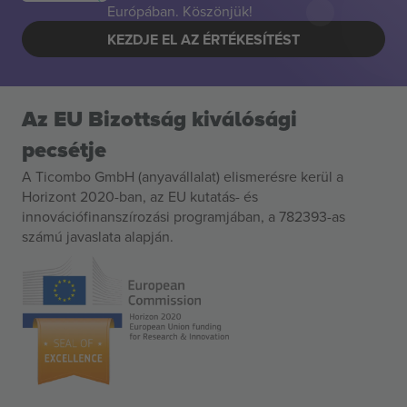
Európában. Köszönjük!
KEZDJE EL AZ ÉRTÉKESÍTÉST
Az EU Bizottság kiválósági
pecsétje
A Ticombo GmbH (anyavállalat) elismerésre kerül a
Horizont 2020-ban, az EU kutatás- és
innovációfinanszírozási programjában, a 782393-as
számú javaslata alapján.