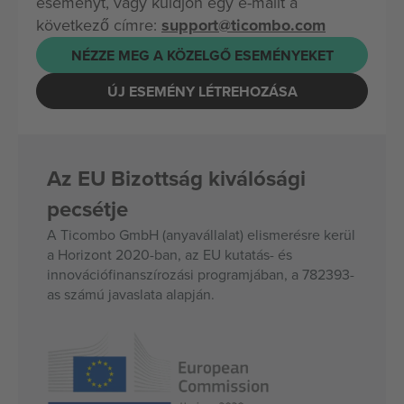
eseményt, vagy küldjön egy e-mailt a
következő címre:
support@ticombo.com
NÉZZE MEG A KÖZELGŐ ESEMÉNYEKET
ÚJ ESEMÉNY LÉTREHOZÁSA
Az EU Bizottság kiválósági
pecsétje
A Ticombo GmbH (anyavállalat) elismerésre kerül
a Horizont 2020-ban, az EU kutatás- és
innovációfinanszírozási programjában, a 782393-
as számú javaslata alapján.