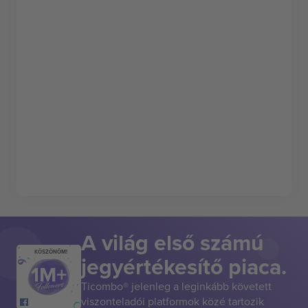
A világ első számú
KÖSZÖNÖM!
jegyértékesítő piaca.
Ticombo® jelenleg a leginkább követett
viszonteladói platformok közé tartozik