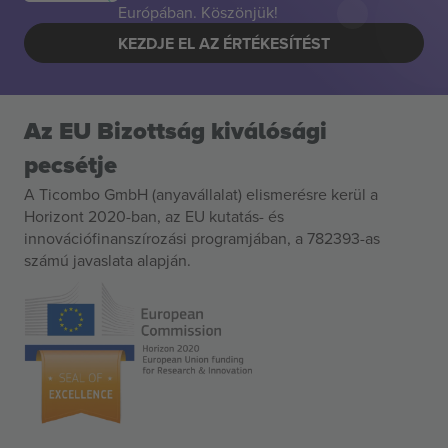
Európában. Köszönjük!
KEZDJE EL AZ ÉRTÉKESÍTÉST
Az EU Bizottság kiválósági
pecsétje
A Ticombo GmbH (anyavállalat) elismerésre kerül a
Horizont 2020-ban, az EU kutatás- és
innovációfinanszírozási programjában, a 782393-as
számú javaslata alapján.