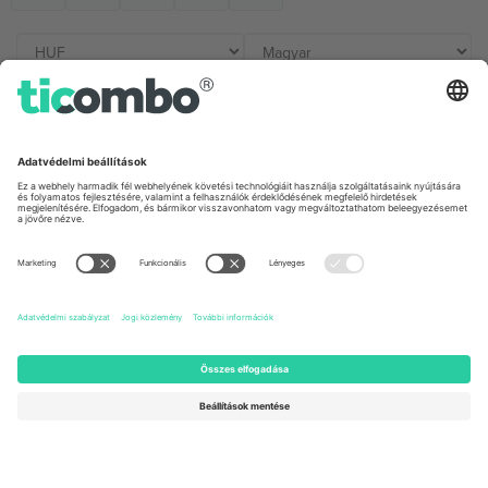
Irodák és támogatás
Germany
United Kingdom
Unter den Linden 24, 10117
167 City Road, London, Greater
Berlin, Germany
London, EC1V 1AW, United
Kingdom
United States
Switzerland
131 Continental Dr, Suite 305,
Dorfstrasse 52a, 6390
Newark, Delaware 19713, United
Engelberg, Switzerland
States
Bulgaria
United Arab Emirates
Regus Sofia City West, bul
UAE Dubai Silicon Oasis, DDP
Totleben 53-55, 1606 Sofia,
Building A1, Office 302, Dubai,