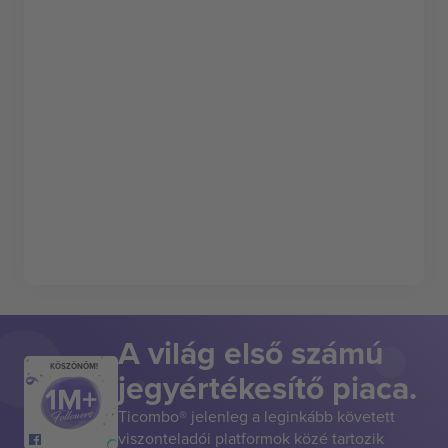
A világ első számú
KÖSZÖNÖM!
jegyértékesítő piaca.
Ticombo® jelenleg a leginkább követett
viszonteladói platformok közé tartozik