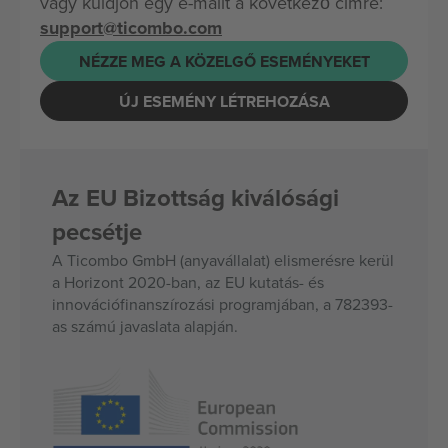
vagy küldjön egy e-mailt a következő címre:
support@ticombo.com
NÉZZE MEG A KÖZELGŐ ESEMÉNYEKET
ÚJ ESEMÉNY LÉTREHOZÁSA
Az EU Bizottság kiválósági
pecsétje
A Ticombo GmbH (anyavállalat) elismerésre kerül
a Horizont 2020-ban, az EU kutatás- és
innovációfinanszírozási programjában, a 782393-
as számú javaslata alapján.