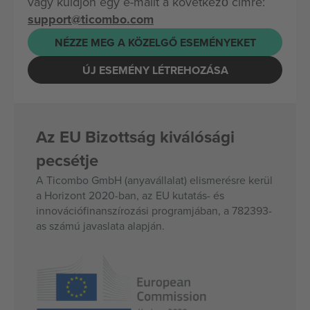
vagy küldjön egy e-mailt a következő címre:
support@ticombo.com
NÉZZE MEG A KÖZELGŐ ESEMÉNYEKET
ÚJ ESEMÉNY LÉTREHOZÁSA
Az EU Bizottság kiválósági
pecsétje
A Ticombo GmbH (anyavállalat) elismerésre kerül
a Horizont 2020-ban, az EU kutatás- és
innovációfinanszírozási programjában, a 782393-
as számú javaslata alapján.