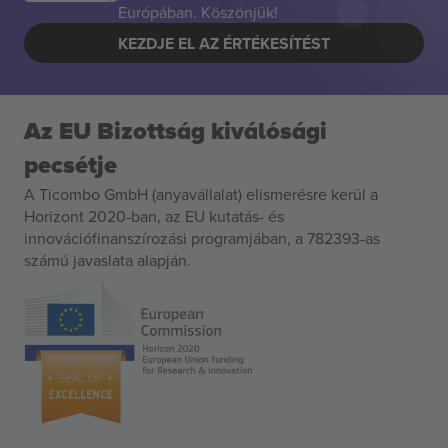
Európában. Köszönjük!
KEZDJE EL AZ ÉRTÉKESÍTÉST
Az EU Bizottság kiválósági
pecsétje
A Ticombo GmbH (anyavállalat) elismerésre kerül a
Horizont 2020-ban, az EU kutatás- és
innovációfinanszírozási programjában, a 782393-as
számú javaslata alapján.