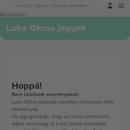
Belépés
Színház És Vígjáték
Classical
Luka Okros Jegyek
Luka Okros jegyek
Hoppá!
Nem találtunk eseményeket.
Luka Okros kapcsán jelenleg nincsenek aktív
események.
Ha úgy gondolja, hogy ez téves információ,
adjon hozzá egy új Luka Okros eseményt,