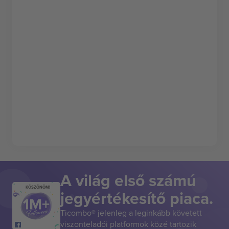
A világ első számú
KÖSZÖNÖM!
jegyértékesítő piaca.
Ticombo® jelenleg a leginkább követett
viszonteladói platformok közé tartozik