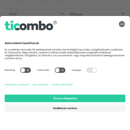
Irodák és támogatás
Germany
United Kingdom
Unter den Linden 24, 10117
167 City Road, London, Greater
Berlin, Germany
London, EC1V 1AW, United
Kingdom
United States
Switzerland
131 Continental Dr, Suite 305,
Dorfstrasse 52a, 6390
Newark, Delaware 19713, United
Engelberg, Switzerland
States
Bulgaria
United Arab Emirates
Regus Sofia City West, bul
UAE Dubai Silicon Oasis, DDP
Totleben 53-55, 1606 Sofia,
Building A1, Office 302, Dubai,