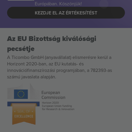
Európában. Köszönjük!
KEZDJE EL AZ ÉRTÉKESÍTÉST
Az EU Bizottság kiválósági
pecsétje
A Ticombo GmbH (anyavállalat) elismerésre kerül a
Horizont 2020-ban, az EU kutatás- és
innovációfinanszírozási programjában, a 782393-as
számú javaslata alapján.