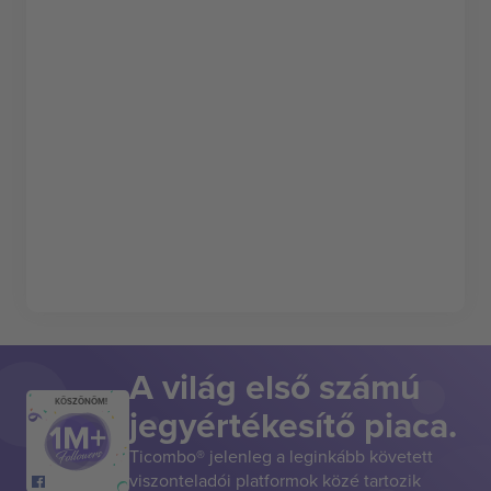
A világ első számú
KÖSZÖNÖM!
jegyértékesítő piaca.
Ticombo® jelenleg a leginkább követett
viszonteladói platformok közé tartozik