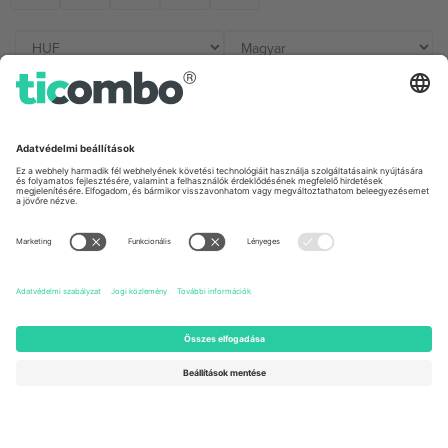
Irodák és támogatás
Germany
United Kingdom
Unter den Linden 24, 10117
167 City Road, London, Greater
Berlin, Germany
London, EC1V 1AW, United
Kingdom
United States
Switzerland
131 Continental Dr, Suite 305,
Dorfstrasse 52a, 6390
Newark, Delaware 19713, United
Engelberg, Switzerland
States
Bulgaria
United Arab Emirates
Regus Sofia City West, bul
UAE Dubai Silicon Oasis, DDP
Totleben 53-55, 1606 Sofia,
Building A1, Office 302, Dubai,