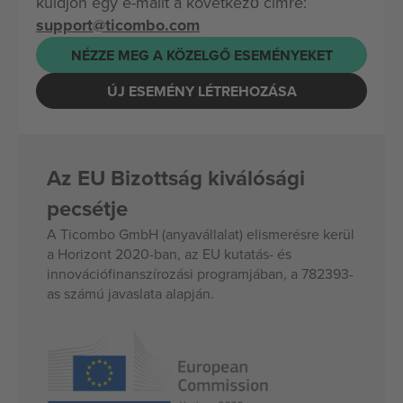
küldjön egy e-mailt a következő címre:
support@ticombo.com
NÉZZE MEG A KÖZELGŐ ESEMÉNYEKET
ÚJ ESEMÉNY LÉTREHOZÁSA
Az EU Bizottság kiválósági
pecsétje
A Ticombo GmbH (anyavállalat) elismerésre kerül
a Horizont 2020-ban, az EU kutatás- és
innovációfinanszírozási programjában, a 782393-
as számú javaslata alapján.