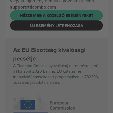
vagy küldjön egy e-mailt a következő címre:
support@ticombo.com
NÉZZE MEG A KÖZELGŐ ESEMÉNYEKET
ÚJ ESEMÉNY LÉTREHOZÁSA
Az EU Bizottság kiválósági
pecsétje
A Ticombo GmbH (anyavállalat) elismerésre kerül
a Horizont 2020-ban, az EU kutatás- és
innovációfinanszírozási programjában, a 782393-
as számú javaslata alapján.