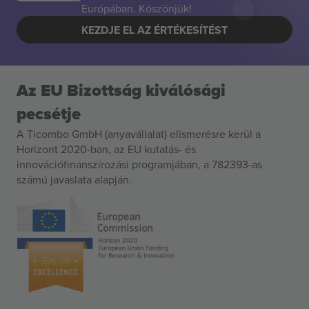
Európában. Köszönjük!
KEZDJE EL AZ ÉRTÉKESÍTÉST
Az EU Bizottság kiválósági
pecsétje
A Ticombo GmbH (anyavállalat) elismerésre kerül a
Horizont 2020-ban, az EU kutatás- és
innovációfinanszírozási programjában, a 782393-as
számú javaslata alapján.