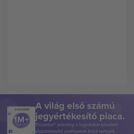
A világ első számú
KÖSZÖNÖM!
jegyértékesítő piaca.
Ticombo® jelenleg a leginkább követett
viszonteladói platformok közé tartozik