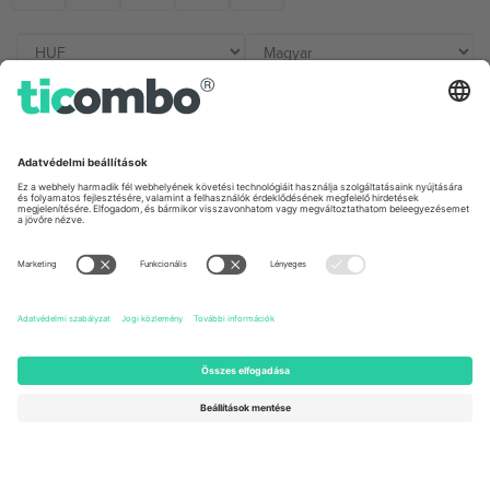
Irodák és támogatás
Germany
United Kingdom
Unter den Linden 24, 10117
167 City Road, London, Greater
Berlin, Germany
London, EC1V 1AW, United
Kingdom
United States
Switzerland
131 Continental Dr, Suite 305,
Dorfstrasse 52a, 6390
Newark, Delaware 19713, United
Engelberg, Switzerland
States
Bulgaria
United Arab Emirates
Regus Sofia City West, bul
UAE Dubai Silicon Oasis, DDP
Totleben 53-55, 1606 Sofia,
Building A1, Office 302, Dubai,