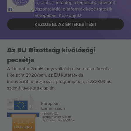
Ticombo® jelenleg a leginkább követett
viszonteladói platformok közé tartozik
Európában. Köszönjük!
KEZDJE EL AZ ÉRTÉKESÍTÉST
Az EU Bizottság kiválósági
pecsétje
A Ticombo GmbH (anyavállalat) elismerésre kerül a
Horizont 2020-ban, az EU kutatás- és
innovációfinanszírozási programjában, a 782393-as
számú javaslata alapján.