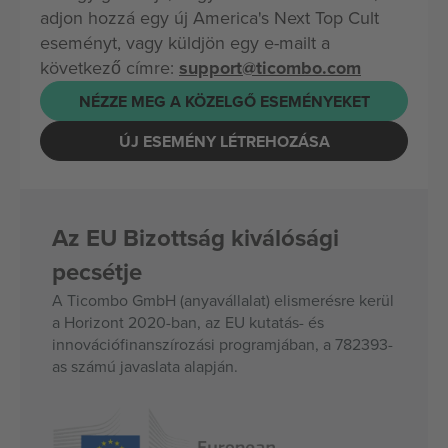
adjon hozzá egy új America's Next Top Cult
eseményt, vagy küldjön egy e-mailt a
következő címre:
support@ticombo.com
NÉZZE MEG A KÖZELGŐ ESEMÉNYEKET
ÚJ ESEMÉNY LÉTREHOZÁSA
Az EU Bizottság kiválósági
pecsétje
A Ticombo GmbH (anyavállalat) elismerésre kerül
a Horizont 2020-ban, az EU kutatás- és
innovációfinanszírozási programjában, a 782393-
as számú javaslata alapján.