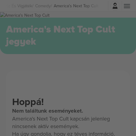
Belépés
ínház És Vígjáték
Comedy
America's Next Top Cult Jegyek
America's Next Top Cult
jegyek
Hoppá!
Nem találtunk eseményeket.
America's Next Top Cult kapcsán jelenleg
nincsenek aktív események.
Ha úgy gondolja, hogy ez téves információ,