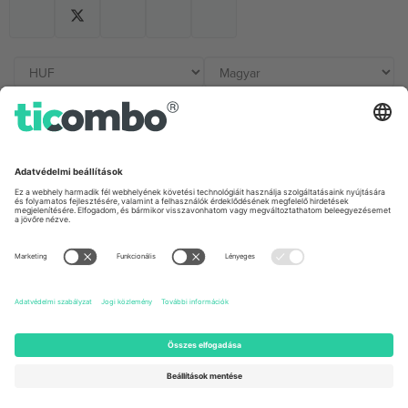
Irodák és támogatás
Germany
United Kingdom
Unter den Linden 24, 10117
167 City Road, London, Greater
Berlin, Germany
London, EC1V 1AW, United
Kingdom
United States
Switzerland
131 Continental Dr, Suite 305,
Dorfstrasse 52a, 6390
Newark, Delaware 19713, United
Engelberg, Switzerland
States
Bulgaria
United Arab Emirates